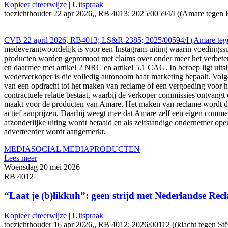
Kopieer citeerwijze
|
Uitspraak
toezichthouder 22 apr 2026,, RB 4013; 2025/00594/I ((Amare tegen Bra
CVB 22 april 2026, RB4013; LS&R 2385; 2025/00594/I (Amare tege
medeverantwoordelijk is voor een Instagram-uiting waarin voedings
producten worden gepromoot met claims over onder meer het verbeteren
en daarmee met artikel 2 NRC en artikel 5.1 CAG. In beroep ligt uit
wederverkoper is die volledig autonoom haar marketing bepaalt. Volg
van een opdracht tot het maken van reclame of een vergoeding voor h
contractuele relatie bestaat, waarbij de verkoper commissies ontvangt
maakt voor de producten van Amare. Het maken van reclame wordt doo
actief aanprijzen. Daarbij weegt mee dat Amare zelf een eigen commerc
afzonderlijke uiting wordt betaald en als zelfstandige ondernemer ope
adverteerder wordt aangemerkt.
MEDIA
SOCIAL MEDIA
PRODUCTEN
Lees meer
Woensdag 20 mei 2026
RB 4012
“Laat je (b)likkuh”: geen strijd met Nederlandse Re
Kopieer citeerwijze
|
Uitspraak
toezichthouder 16 apr 2026,, RB 4012; 2026/00112 ((klacht tegen Stëlz)