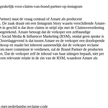
sprakelijk-voor-claims-van-brand-partner-op-instagram
artner) staat de vraag centraal of Amare als producent
 De zaak draait om een Instagram Story waarin verschillende Amare-
n geschil is dat deze claims in strijd zijn met de Claimsverordening
oegerekend. Amare betoogt dat de verkoper een zelfstandige
de Social Media & Influencer Marketing (RSM), omdat geen sprake is
. Doorslaggevend is dat tussen Amare en de verkoper een doorlopende
verkoop en maakt het inherent aannemelijk dat de verkoper reclame
om meer commissie te verdienen, zal de Brand Partner de producten
. Dat de verkoper zelf de inhoud van haar uitingen bepaalt, niet per
an een relevante relatie in de zin van de RSM, waardoor Amare als
ijd-met-nederlandse-reclame-code