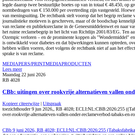
legde daarop twee bestuurlijke boetes op van in totaal € 48.450, op 
normbedragen van € 150.000 per overtreding zijn vastgesteld. Hoewe
van meningsuiting. De rechtbank stelt voorop dat het begrip reclame 
journalistieke motieven is geschreven, maar of de boodschap kennelijk
van reclame en publieksreclame in de Geneesmiddelenwet en naar vast
het ruime reclamebegrip in het licht van Richtlijn 2001/83/EG. Ten aa
Ozempic verloren – en de prominente koppen als "Wondermiddel" e
is ontwikkeld voor diabetes en dat bijwerkingen kunnen optreden, overh
hebben willen voeren, doet volgens de rechtbank niet af aan het effe
sprake is van reclame.
MEDIA
PERS/PRINTMEDIA
PRODUCTEN
Lees meer
Maandag 22 juni 2026
RB 4028
CBb: uitingen over rookvrije alternatieven vallen o
Kopieer citeerwijze
|
Uitspraak
toezichthouder 9 jun 2026,, RB 4028; ECLI:NL:CBB:2026:255 ((Tabaksfa
over-rookvrije-alternatieven-vallen-onder-reclameverbod-tabaks-en-
CBb 9 juni 2026, RB 4028; ECLI:NL:CBB:2026:255 (Tabaksfabrikant 