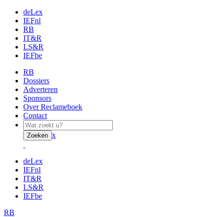
deLex
IEFnl
RB
IT&R
LS&R
IEFbe
RB
Dossiers
Adverteren
Sponsors
Over Reclameboek
Contact
x
Zoeken
deLex
IEFnl
IT&R
LS&R
IEFbe
RB