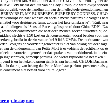
 Coty‑merken (art. 9 lid 2 onder a, b en c UMVo, in samenhang met d
194a BW. Coty maakt deel uit van de Coty Group, die wereldwijd scho
oordelijk voor de handhaving van de intellectuele eigendomsrechten. Z
BURBERRY BRIT, MY BURBERRY, BURBERRY GODDESS, CHLOE
t via haar website en sociale media parfums die volgens haar ei
natief voor designerparfums, zonder het luxe prijskaartje", "Ruik naar
 aanduidingen als "Sensual Rose – geïnspireerd door Chloe EDP". Daa
e, waardoor consumenten die naar deze merken zoeken uitkomen bij de 
emiddeld slechts € 1,50 kost en dat consumenten vooral betalen voor m
merken gebruikt in de zin van artikel 9 lid 3 UMVo. De merknamen word
den. Volgens de voorzieningenrechter is niet van belang dat deze tags ni
 van de onderneming van Petite Mort is er volgens de rechtbank op g
rdeelt de voorzieningenrechter dat sprake is van merkinbreuk in de zin 
jn ingeschreven, namelijk parfums. Zo wordt bijvoorbeeld het teken "C
ijvend is en het teken daarom gelijk is aan het merk CHLOE.Daarnaast 
cht daarbij van belang dat Petite Mort haar parfums presenteert als geu
e consument niet betaalt voor "dure logo's".
ner op Instagram