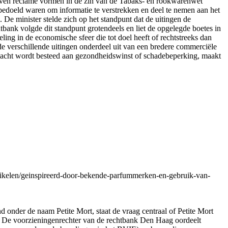
tieven reclame vormen in de zin van de Tabaks- en rookwarenwet
t bedoeld waren om informatie te verstrekken en deel te nemen aan het
De minister stelde zich op het standpunt dat de uitingen de
tbank volgde dit standpunt grotendeels en liet de opgelegde boetes in
ling in de economische sfeer die tot doel heeft of rechtstreeks dan
e verschillende uitingen onderdeel uit van een bredere commerciële
andacht wordt besteed aan gezondheidswinst of schadebeperking, maakt
tikelen/geinspireerd-door-bekende-parfummerken-en-gebruik-van-
d onder de naam Petite Mort, staat de vraag centraal of Petite Mort
. De voorzieningenrechter van de rechtbank Den Haag oordeelt