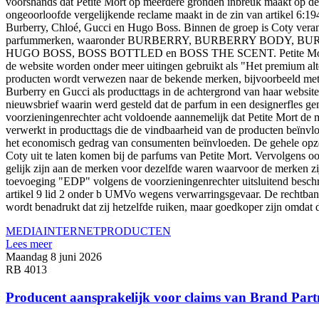
voorshands dat Petite Mort op meerdere gronden inbreuk maakt op de
ongeoorloofde vergelijkende reclame maakt in de zin van artikel 6:
Burberry, Chloé, Gucci en Hugo Boss. Binnen de groep is Coty verantw
parfummerken, waaronder BURBERRY, BURBERRY BODY, 
HUGO BOSS, BOSS BOTTLED en BOSS THE SCENT. Petite Mort verkoop
de website worden onder meer uitingen gebruikt als "Het premium alter
producten wordt verwezen naar de bekende merken, bijvoorbeeld met
Burberry en Gucci als producttags in de achtergrond van haar websit
nieuwsbrief waarin werd gesteld dat de parfum in een designerfles g
voorzieningenrechter acht voldoende aannemelijk dat Petite Mort de 
verwerkt in producttags die de vindbaarheid van de producten beïnvloe
het economisch gedrag van consumenten beïnvloeden. De gehele opzet
Coty uit te laten komen bij de parfums van Petite Mort. Vervolgens oo
gelijk zijn aan de merken voor dezelfde waren waarvoor de merken zi
toevoeging "EDP" volgens de voorzieningenrechter uitsluitend beschr
artikel 9 lid 2 onder b UMVo wegens verwarringsgevaar. De rechtbank a
wordt benadrukt dat zij hetzelfde ruiken, maar goedkoper zijn omdat d
MEDIA
INTERNET
PRODUCTEN
Lees meer
Maandag 8 juni 2026
RB 4013
Producent aansprakelijk voor claims van Brand Part