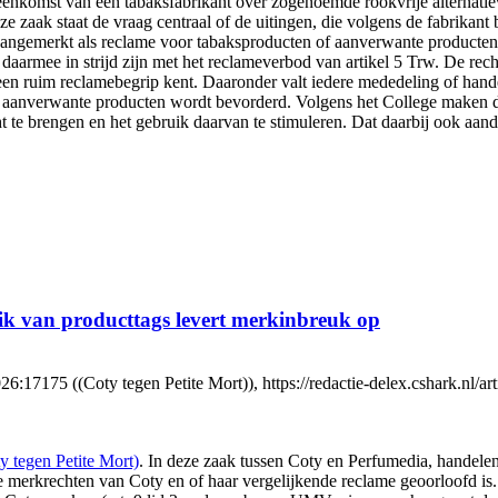
bijeenkomst van een tabaksfabrikant over zogenoemde rookvrije alterna
ze zaak staat de vraag centraal of de uitingen, die volgens de fabrikan
angemerkt als reclame voor tabaksproducten of aanverwante producten. 
daarmee in strijd zijn met het reclameverbod van artikel 5 Trw. De rech
 een ruim reclamebegrip kent. Daaronder valt iedere mededeling of hande
of aanverwante producten wordt bevorderd. Volgens het College maken d
cht te brengen en het gebruik daarvan te stimuleren. Dat daarbij ook a
k van producttags levert merkinbreuk op
75 ((Coty tegen Petite Mort)), https://redactie-delex.cshark.nl/ar
 tegen Petite Mort)
. In deze zaak tussen Coty en Perfumedia, handelen
merkrechten van Coty en of haar vergelijkende reclame geoorloofd is