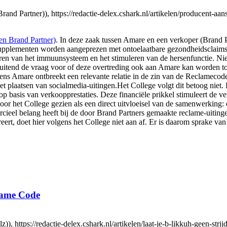
nd Partner)), https://redactie-delex.cshark.nl/artikelen/producent-aan
n Brand Partner)
. In deze zaak tussen Amare en een verkoper (Brand P
supplementen worden aangeprezen met ontoelaatbare gezondheidsclaims.
 van het immuunsysteem en het stimuleren van de hersenfunctie. Niet i
sluitend de vraag voor of deze overtreding ook aan Amare kan worden t
ens Amare ontbreekt een relevante relatie in de zin van de Reclameco
et plaatsen van socialmedia-uitingen.Het College volgt dit betoog niet
 op basis van verkoopprestaties. Deze financiële prikkel stimuleert de 
r het College gezien als een direct uitvloeisel van de samenwerking: 
ieel belang heeft bij de door Brand Partners gemaakte reclame-uitingen
reert, doet hier volgens het College niet aan af. Er is daarom sprake v
clame Code
), https://redactie-delex.cshark.nl/artikelen/laat-je-b-likkuh-geen-str