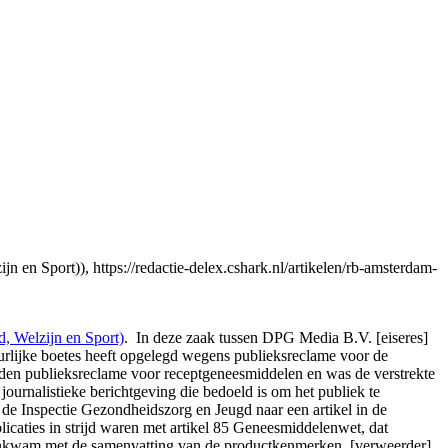
Sport)), https://redactie-delex.cshark.nl/artikelen/rb-amsterdam-
 Welzijn en Sport)
. In deze zaak tussen DPG Media B.V. [eiseres]
tuurlijke boetes heeft opgelegd wegens publieksreclame voor de
oden publieksreclame voor receptgeneesmiddelen en was de verstrekte
ournalistieke berichtgeving die bedoeld is om het publiek te
e Inspectie Gezondheidszorg en Jeugd naar een artikel in de
icaties in strijd waren met artikel 85 Geneesmiddelenwet, dat
reenkwam met de samenvatting van de productkenmerken. [verweerder]