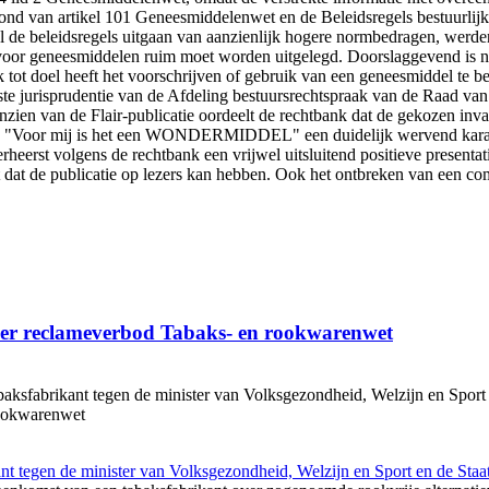
grond van artikel 101 Geneesmiddelenwet en de Beleidsregels bestuurli
l de beleidsregels uitgaan van aanzienlijk hogere normbedragen, werde
voor geneesmiddelen ruim moet worden uitgelegd. Doorslaggevend is niet
 tot doel heeft het voorschrijven of gebruik van een geneesmiddel te bev
e jurisprudentie van de Afdeling bestuursrechtspraak van de Raad van 
nzien van de Flair-publicatie oordeelt de rechtbank dat de gekozen inva
n "Voor mij is het een WONDERMIDDEL" een duidelijk wervend karak
eerst volgens de rechtbank een vrijwel uitsluitend positieve presentatie
ct dat de publicatie op lezers kan hebben. Ook het ontbreken van een 
nder reclameverbod Tabaks- en rookwarenwet
brikant tegen de minister van Volksgezondheid, Welzijn en Sport en de
rookwarenwet
tegen de minister van Volksgezondheid, Welzijn en Sport en de Staa