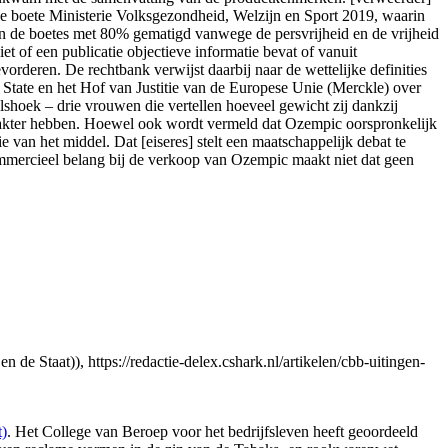
jke boete Ministerie Volksgezondheid, Welzijn en Sport 2019, waarin
n de boetes met 80% gematigd vanwege de persvrijheid en de vrijheid
 of een publicatie objectieve informatie bevat of vanuit
orderen. De rechtbank verwijst daarbij naar de wettelijke definities
State en het Hof van Justitie van de Europese Unie (Merckle) over
lshoek – drie vrouwen die vertellen hoeveel gewicht zij dankzij
ter hebben. Hoewel ook wordt vermeld dat Ozempic oorspronkelijk
 van het middel. Dat [eiseres] stelt een maatschappelijk debat te
commercieel belang bij de verkoop van Ozempic maakt niet dat geen
 Staat)), https://redactie-delex.cshark.nl/artikelen/cbb-uitingen-
t)
. Het College van Beroep voor het bedrijfsleven heeft geoordeeld