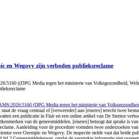
pic en Wegovy zijn verboden publieksreclame
0 ((DPG Media tegen het ministerie van Volksgezondheid, Welzijn en 
blieksreclame
:2026:5160 (DPG Media tegen het ministerie van Volksgezondheid,
staat de vraag centraal of [verweerder] aan [eiseres] terecht twee bes
en een publicatie in Flair en een online artikel van De Stentor verb
kenmerken van de geneesmiddelen. [eiseres] betoogt dat sprake is van j
 reclame. Aanleiding voor de procedure vormden twee onderzoeken van d
tentor over Ozempic en Wegovy. De inspectie stelde vast dat beide publ
 84 lid 2 Geneesmiddelenwet, omdat de verstrekte informatie niet ove