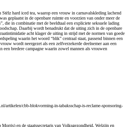
van Stëlz hard iced tea, waarop een vrouw in carnavalskleding lachend
r was geplaatst in de openbare ruimte en voorzien van onder meer de
 die in combinatie met de beeldtaal een expliciete seksuele lading
oodschap. Daarbij wordt benadrukt dat de uiting zich in de openbare
raatintimidatie acht klager de uiting in strijd met de normen van goede
rdspeling waarin het woord “blik” centraal staat, passend binnen een
e vrouw wordt neergezet als een zelfverzekerde deelnemer aan een
it van een bredere campagne waarin zowel mannen als vrouwen
nl/artikelen/cbb-blokvorming-in-tabaksschap-is-reclame-sponsoring-
ip Morris) en de staatssecretaris van Volksgezondheid, Welzijn en