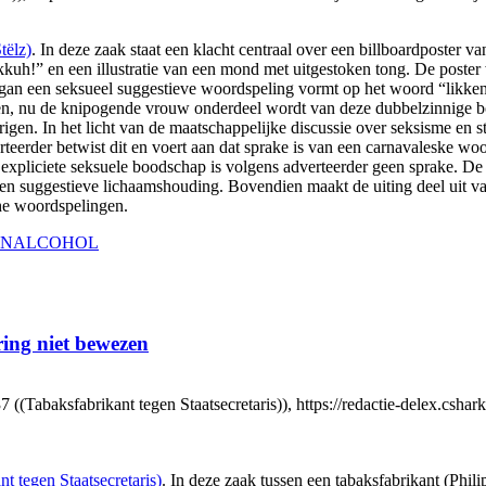
tëlz)
. In deze zaak staat een klacht centraal over een billboardposter 
likkuh!” en een illustratie van een mond met uitgestoken tong. De poste
gan een seksueel suggestieve woordspeling vormt op het woord “likken”,
uwen, nu de knipogende vrouw onderdeel wordt van deze dubbelzinnige b
gen. In het licht van de maatschappelijke discussie over seksisme en st
erder betwist dit en voert aan dat sprake is van een carnavaleske woo
n expliciete seksuele boodschap is volgens adverteerder geen sprake. D
 of een suggestieve lichaamshouding. Bovendien maakt de uiting deel u
che woordspelingen.
EN
ALCOHOL
ing niet bewezen
baksfabrikant tegen Staatsecretaris)), https://redactie-delex.cshark.
tegen Staatsecretaris)
. In deze zaak tussen een tabaksfabrikant (Phil