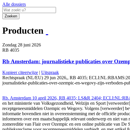
Alle dossiers
Zoeken
Producten
Zondag 28 juni 2026
RB 4035
Rb Amsterdam: journalistieke publicaties over Ozem
Kopieer citeerwijze
|
Uitspraak
Rechtspraak (NL/EU) 29 jun 2026,, RB 4035; ECLI:NL:RBAMS:2026:516
journalistieke-publicaties-over-ozempic-en-wegovy-zijn-verboden-pu
Rb. Amsterdam 10 april 2026, RB 4035; LS&R 2404; ECLI:NL:RBAMS
en het ministerie van Volksgezondheid, Welzijn en Sport [verweerder] 
receptgeneesmiddelen Ozempic en Wegovy. Volgens [verweerder] bevatt
informatie bovendien niet in overeenstemming met de officiële product
informeren over een maatschappelijk relevant onderwerp en niet van
zomereditie van Flair over Ozempic en een online publicatie van De S
publieksreclame voor receptgeneesmiddelen verbiedt, en met artikel