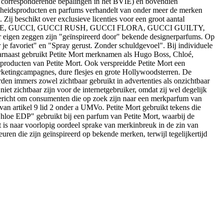
e corresponderende bepalingen in het BVIE) en bovendien
onheidsproducten en parfums verhandelt van onder meer de merken
ij beschikt over exclusieve licenties voor een groot aantal
, GUCCI, GUCCI RUSH, GUCCI FLORA, GUCCI GUILTY,
gen zeggen zijn "geïnspireerd door" bekende designerparfums. Op
 je favoriet" en "Spray gerust. Zonder schuldgevoel". Bij individuele
rnaast gebruikt Petite Mort merknamen als Hugo Boss, Chloé,
producten van Petite Mort. Ook verspreidde Petite Mort een
arketingcampagnes, dure flesjes en grote Hollywoodsterren. De
en immers zowel zichtbaar gebruikt in advertenties als onzichtbaar
et zichtbaar zijn voor de internetgebruiker, omdat zij wel degelijk
ericht om consumenten die op zoek zijn naar een merkparfum van
van artikel 9 lid 2 onder a UMVo. Petite Mort gebruikt tekens die
hloe EDP" gebruikt bij een parfum van Petite Mort, waarbij de
is naar voorlopig oordeel sprake van merkinbreuk in de zin van
ren die zijn geïnspireerd op bekende merken, terwijl tegelijkertijd