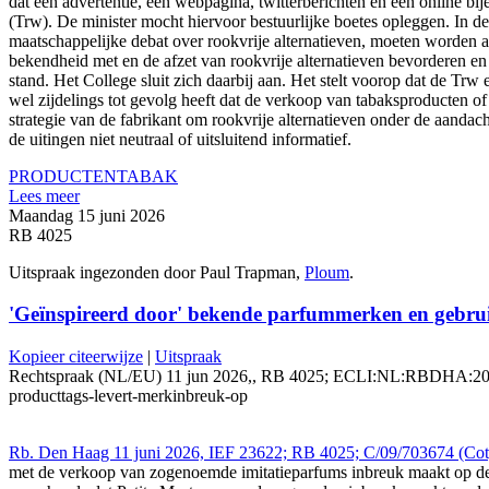
dat een advertentie, een webpagina, twitterberichten en een online 
(Trw). De minister mocht hiervoor bestuurlijke boetes opleggen. In de
maatschappelijke debat over rookvrije alternatieven, moeten worden a
bekendheid met en de afzet van rookvrije alternatieven bevorderen en 
stand. Het College sluit zich daarbij aan. Het stelt voorop dat de Trw
wel zijdelings tot gevolg heeft dat de verkoop van tabaksproducten 
strategie van de fabrikant om rookvrije alternatieven onder de aanda
de uitingen niet neutraal of uitsluitend informatief.
PRODUCTEN
TABAK
Lees meer
Maandag 15 juni 2026
RB 4025
Uitspraak ingezonden door Paul Trapman,
Ploum
.
'Geïnspireerd door' bekende parfummerken en gebrui
Kopieer citeerwijze
|
Uitspraak
Rechtspraak (NL/EU) 11 jun 2026,, RB 4025; ECLI:NL:RBDHA:2026:171
producttags-levert-merkinbreuk-op
Rb. Den Haag 11 juni 2026, IEF 23622; RB 4025; C/09/703674 (Coty
met de verkoop van zogenoemde imitatieparfums inbreuk maakt op de 