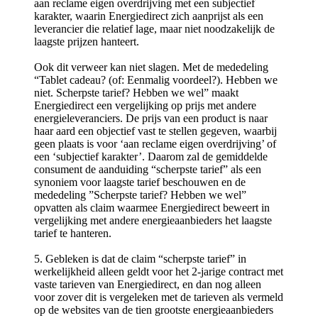
aan reclame eigen overdrijving met een subjectief
karakter, waarin Energiedirect zich aanprijst als een
leverancier die relatief lage, maar niet noodzakelijk de
laagste prijzen hanteert.
Ook dit verweer kan niet slagen. Met de mededeling
“Tablet cadeau? (of: Eenmalig voordeel?). Hebben we
niet. Scherpste tarief? Hebben we wel” maakt
Energiedirect een vergelijking op prijs met andere
energieleveranciers. De prijs van een product is naar
haar aard een objectief vast te stellen gegeven, waarbij
geen plaats is voor ‘aan reclame eigen overdrijving’ of
een ‘subjectief karakter’. Daarom zal de gemiddelde
consument de aanduiding “scherpste tarief” als een
synoniem voor laagste tarief beschouwen en de
mededeling ”Scherpste tarief? Hebben we wel”
opvatten als claim waarmee Energiedirect beweert in
vergelijking met andere energieaanbieders het laagste
tarief te hanteren.
5. Gebleken is dat de claim “scherpste tarief” in
werkelijkheid alleen geldt voor het 2-jarige contract met
vaste tarieven van Energiedirect, en dan nog alleen
voor zover dit is vergeleken met de tarieven als vermeld
op de websites van de tien grootste energieaanbieders