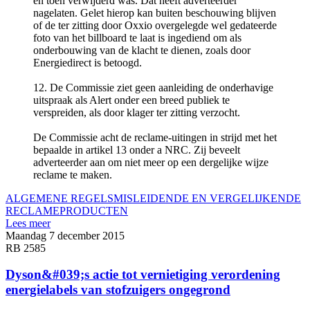
en toen verwijderd was. Dat heeft adverteerder
nagelaten. Gelet hierop kan buiten beschouwing blijven
of de ter zitting door Oxxio overgelegde wel gedateerde
foto van het billboard te laat is ingediend om als
onderbouwing van de klacht te dienen, zoals door
Energiedirect is betoogd.
12. De Commissie ziet geen aanleiding de onderhavige
uitspraak als Alert onder een breed publiek te
verspreiden, als door klager ter zitting verzocht.
De Commissie acht de reclame-uitingen in strijd met het
bepaalde in artikel 13 onder a NRC. Zij beveelt
adverteerder aan om niet meer op een dergelijke wijze
reclame te maken.
ALGEMENE REGELS
MISLEIDENDE EN VERGELIJKENDE
RECLAME
PRODUCTEN
Lees meer
Maandag 7 december 2015
RB 2585
Dyson&#039;s actie tot vernietiging verordening
energielabels van stofzuigers ongegrond