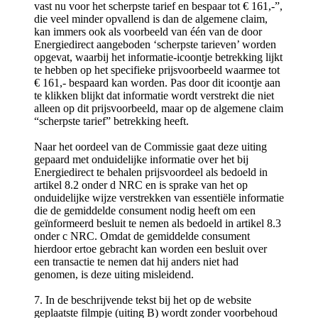
vast nu voor het scherpste tarief en bespaar tot € 161,-”,
die veel minder opvallend is dan de algemene claim,
kan immers ook als voorbeeld van één van de door
Energiedirect aangeboden ‘scherpste tarieven’ worden
opgevat, waarbij het informatie-icoontje betrekking lijkt
te hebben op het specifieke prijsvoorbeeld waarmee tot
€ 161,- bespaard kan worden. Pas door dit icoontje aan
te klikken blijkt dat informatie wordt verstrekt die niet
alleen op dit prijsvoorbeeld, maar op de algemene claim
“scherpste tarief” betrekking heeft.
Naar het oordeel van de Commissie gaat deze uiting
gepaard met onduidelijke informatie over het bij
Energiedirect te behalen prijsvoordeel als bedoeld in
artikel 8.2 onder d NRC en is sprake van het op
onduidelijke wijze verstrekken van essentiële informatie
die de gemiddelde consument nodig heeft om een
geïnformeerd besluit te nemen als bedoeld in artikel 8.3
onder c NRC. Omdat de gemiddelde consument
hierdoor ertoe gebracht kan worden een besluit over
een transactie te nemen dat hij anders niet had
genomen, is deze uiting misleidend.
7. In de beschrijvende tekst bij het op de website
geplaatste filmpje (uiting B) wordt zonder voorbehoud