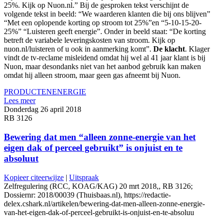
25%. Kijk op Nuon.nl.” Bij de gesproken tekst verschijnt de
volgende tekst in beeld: “We waarderen klanten die bij ons blijven”
“Met een oplopende korting op stroom tot 25%”en “5-10-15-20-
25%” “Luisteren geeft energie”. Onder in beeld staat: “De korting
betreft de variabele leveringskosten van stroom. Kijk op
nuon.nl/luisteren of u ook in aanmerking komt”.
De klacht
. Klager
vindt de tv-reclame misleidend omdat hij wel al 41 jaar klant is bij
Nuon, maar desondanks niet van het aanbod gebruik kan maken
omdat hij alleen stroom, maar geen gas afneemt bij Nuon.
PRODUCTEN
ENERGIE
Lees meer
Donderdag 26 april 2018
RB 3126
Bewering dat men “alleen zonne-energie van het
eigen dak of perceel gebruikt” is onjuist en te
absoluut
Kopieer citeerwijze
|
Uitspraak
Zelfregulering (RCC, KOAG/KAG) 20 mrt 2018,, RB 3126;
Dossiernr: 2018/00039 (Thuisbaas.nl), https://redactie-
delex.cshark.nl/artikelen/bewering-dat-men-alleen-zonne-energie-
van-het-eigen-dak-of-perceel-gebruikt-is-onjuist-en-te-absoluu