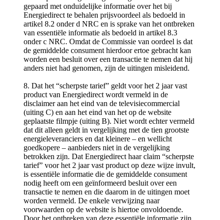
gepaard met onduidelijke informatie over het bij
Energiedirect te behalen prijsvoordeel als bedoeld in
artikel 8.2 onder d NRC en is sprake van het ontbreken
van essentiële informatie als bedoeld in artikel 8.3
onder c NRC. Omdat de Commissie van oordeel is dat
de gemiddelde consument hierdoor ertoe gebracht kan
worden een besluit over een transactie te nemen dat hij
anders niet had genomen, zijn de uitingen misleidend.
8. Dat het “scherpste tarief” geldt voor het 2 jaar vast
product van Energiedirect wordt vermeld in de
disclaimer aan het eind van de televisiecommercial
(uiting C) en aan het eind van het op de website
geplaatste filmpje (uiting B). Niet wordt echter vermeld
dat dit alleen geldt in vergelijking met de tien grootste
energieleveranciers en dat kleinere – en wellicht
goedkopere – aanbieders niet in de vergelijking
betrokken zijn. Dat Energiedirect haar claim “scherpste
tarief” voor het 2 jaar vast product op deze wijze invult,
is essentiële informatie die de gemiddelde consument
nodig heeft om een geïnformeerd besluit over een
transactie te nemen en die daarom in de uitingen moet
worden vermeld. De enkele verwijzing naar
voorwaarden op de website is hiertoe onvoldoende.
Door het ontbreken van deze essentiële informatie zijn