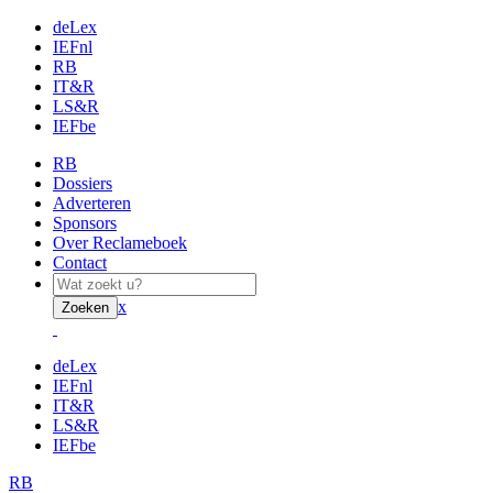
deLex
IEFnl
RB
IT&R
LS&R
IEFbe
RB
Dossiers
Adverteren
Sponsors
Over Reclameboek
Contact
x
Zoeken
deLex
IEFnl
IT&R
LS&R
IEFbe
RB