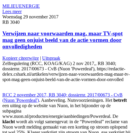
MILIEU
ENERGIE
Lees meer
Woensdag 29 november 2017
RB 3040
Verwijzen naar voorwaarden mag, maar TV-spot
mag geen onjuist beeld van de actie vormen door
onvolledigheden
Kopieer citeerwijze
|
Uitspraak
Zelfregulering (RCC, KOAG/KAG) 2 nov 2017,, RB 3040;
dossiernr. 2017/00673 - CvB (Nuon 'Powerdeal'), https://redactie-
delex.cshark.nl/artikelen/verwijzen-naar-voorwaarden-mag-maar-tv-
spot-mag-geen-onjuist-beeld-van-de-actie-vormen-door-onvolled
RCC 2 november 2017, RB 3040; dossiernr. 2017/00673 - CvB
(Nuon 'Powerdeal')
. Aanbeveling. Nutsvoorzieningen. Het
betreft
een uiting op de website van Nuon, in het bijzonder op de
subpagina
www.nuon.nl/producten/energie/aanbiedingen/Powerdeal. De
klacht
wordt als volgt samengevat: in de “Powerdeal” reclame van
Nuon wordt melding gemaakt van een korting op stroom oplopend
tot wel 25%. Klager verkrijgt zijn stroom van Nuon, gas verkrijgt hij