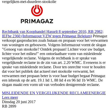
vergelijken-met-duurdere-stookolie
Rechtbank van Koophandel Hasselt 8 september 2010, RB 2982;
IEFbe 2360 (Informazout VZW tegen Primagaz Belgium)
Primagaz
verkoopt gasproducten zoals butaan en propaan voor het verwarmen
van woningen en gebouwen. Volgens Informazout vormt de slogan
"Genoeg van stookolie? Ontdek propaan! Lichter voor uw budget,
lichter voor het milieu!" een ontoelaatbare vorm van misleidende
vergelijkende reclame. Volgens de rechtbank is er sprake van
vergelijkende reclame in de zin van art. 2.20 WMC. Eveneens is er
sprake van misleidende reclame. Door ten onrechte voor te houden
dat voor het publiek dat actueel met stookolie verwarmt, het
verwarmen met propaan beter is voor haar budget begaat Primagaz
een inbreuk op de artt. 19.1 lid 1, 88 lid 4 en 96 lid 1b WMC. De
slogan maakt een vorm uit van verboden denigrerende reclame.
MISLEIDENDE EN VERGELIJKENDE RECLAME
ENERGIE
Lees meer
Dinsdag 20 juni 2017
RB 2899