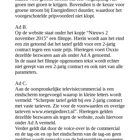
groen met groen te krijgen. Bovendien is de keuze voor
groene stroom bij Energiedirect duurder, waardoor het
voorgeschotelde prijsvoordeel niet klopt.
Ad B.
Op de website staat onder het kopje “Nieuws 2
november 2015” een filmpje. Hierin wordt aan het eind
een zin getoond dat het tarief geldt voor een 2-jarig
contract tegen een vaste prijs. Hiertegen voert Oxxio
dezelfde bezwaren aan als onder Ad A genoemd.
In de naast het filmpje opgenomen tekst wordt echter
niet gerept van een 2-jarig contract en ook niet van alle
parameters.
Ad C.
Aan de oorspronkelijke televisiecommercial is een
eindscherm toegevoegd waarop in kleine letters wordt
vermeld: “Scherpste tarief geldt bij een 2-jarig contract
met vaste tarieven. Zie voor de voorwaarden en overige
tarieven www.energiedirect.nl”. Hiertegen gelden
dezelfde bezwaren als tegen de website, zoals hiervoor
onder Ad A vermeld.
Verder geldt dat door de voice-over in de commercial
en de tag-on en op het eindscherm van de tag-on geen
melding wordt gemaakt van de belangrijkste parameter