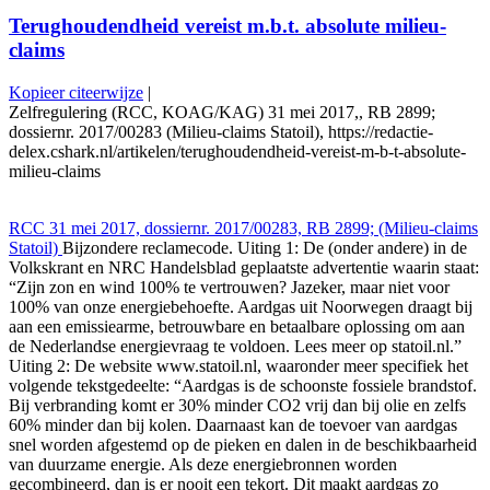
Terughoudendheid vereist m.b.t. absolute milieu-
claims
Kopieer citeerwijze
|
Zelfregulering (RCC, KOAG/KAG) 31 mei 2017,, RB 2899;
dossiernr. 2017/00283 (Milieu-claims Statoil), https://redactie-
delex.cshark.nl/artikelen/terughoudendheid-vereist-m-b-t-absolute-
milieu-claims
RCC 31 mei 2017, dossiernr. 2017/00283, RB 2899; (Milieu-claims
Statoil)
Bijzondere reclamecode. Uiting 1: De (onder andere) in de
Volkskrant en NRC Handelsblad geplaatste advertentie waarin staat:
“Zijn zon en wind 100% te vertrouwen? Jazeker, maar niet voor
100% van onze energiebehoefte. Aardgas uit Noorwegen draagt bij
aan een emissiearme, betrouwbare en betaalbare oplossing om aan
de Nederlandse energievraag te voldoen. Lees meer op statoil.nl.”
Uiting 2: De website www.statoil.nl, waaronder meer specifiek het
volgende tekstgedeelte: “Aardgas is de schoonste fossiele brandstof.
Bij verbranding komt er 30% minder CO2 vrij dan bij olie en zelfs
60% minder dan bij kolen. Daarnaast kan de toevoer van aardgas
snel worden afgestemd op de pieken en dalen in de beschikbaarheid
van duurzame energie. Als deze energiebronnen worden
gecombineerd, dan is er nooit een tekort. Dit maakt aardgas zo