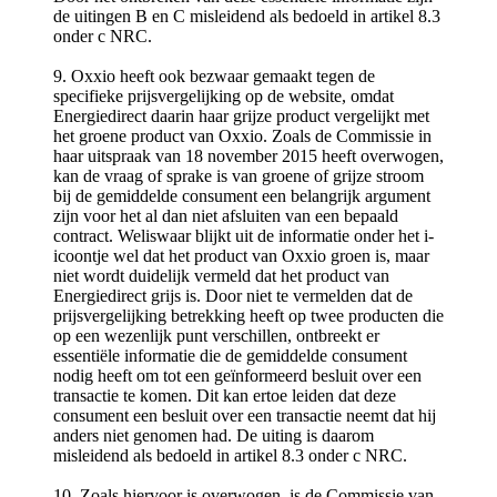
de uitingen B en C misleidend als bedoeld in artikel 8.3
onder c NRC.
9. Oxxio heeft ook bezwaar gemaakt tegen de
specifieke prijsvergelijking op de website, omdat
Energiedirect daarin haar grijze product vergelijkt met
het groene product van Oxxio. Zoals de Commissie in
haar uitspraak van 18 november 2015 heeft overwogen,
kan de vraag of sprake is van groene of grijze stroom
bij de gemiddelde consument een belangrijk argument
zijn voor het al dan niet afsluiten van een bepaald
contract. Weliswaar blijkt uit de informatie onder het i-
icoontje wel dat het product van Oxxio groen is, maar
niet wordt duidelijk vermeld dat het product van
Energiedirect grijs is. Door niet te vermelden dat de
prijsvergelijking betrekking heeft op twee producten die
op een wezenlijk punt verschillen, ontbreekt er
essentiële informatie die de gemiddelde consument
nodig heeft om tot een geïnformeerd besluit over een
transactie te komen. Dit kan ertoe leiden dat deze
consument een besluit over een transactie neemt dat hij
anders niet genomen had. De uiting is daarom
misleidend als bedoeld in artikel 8.3 onder c NRC.
10. Zoals hiervoor is overwogen, is de Commissie van