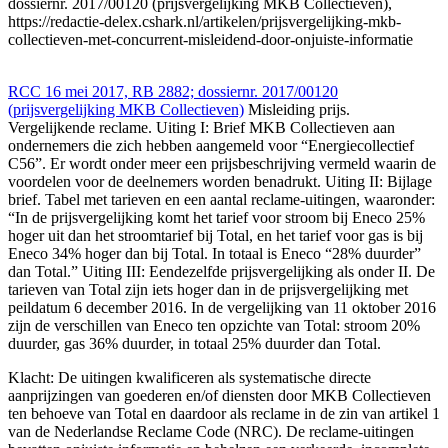
dossiernr. 2017/00120 (prijsvergelijking MKB Collectieven),
https://redactie-delex.cshark.nl/artikelen/prijsvergelijking-mkb-
collectieven-met-concurrent-misleidend-door-onjuiste-informatie
RCC 16 mei 2017, RB 2882; dossiernr. 2017/00120
(prijsvergelijking MKB Collectieven)
Misleiding prijs.
Vergelijkende reclame. Uiting I: Brief MKB Collectieven aan
ondernemers die zich hebben aangemeld voor “Energiecollectief
C56”. Er wordt onder meer een prijsbeschrijving vermeld waarin de
voordelen voor de deelnemers worden benadrukt. Uiting II: Bijlage
brief. Tabel met tarieven en een aantal reclame-uitingen, waaronder:
“In de prijsvergelijking komt het tarief voor stroom bij Eneco 25%
hoger uit dan het stroomtarief bij Total, en het tarief voor gas is bij
Eneco 34% hoger dan bij Total. In totaal is Eneco “28% duurder”
dan Total.” Uiting III: Eendezelfde prijsvergelijking als onder II. De
tarieven van Total zijn iets hoger dan in de prijsvergelijking met
peildatum 6 december 2016. In de vergelijking van 11 oktober 2016
zijn de verschillen van Eneco ten opzichte van Total: stroom 20%
duurder, gas 36% duurder, in totaal 25% duurder dan Total.
Klacht: De uitingen kwalificeren als systematische directe
aanprijzingen van goederen en/of diensten door MKB Collectieven
ten behoeve van Total en daardoor als reclame in de zin van artikel 1
van de Nederlandse Reclame Code (NRC). De reclame-uitingen