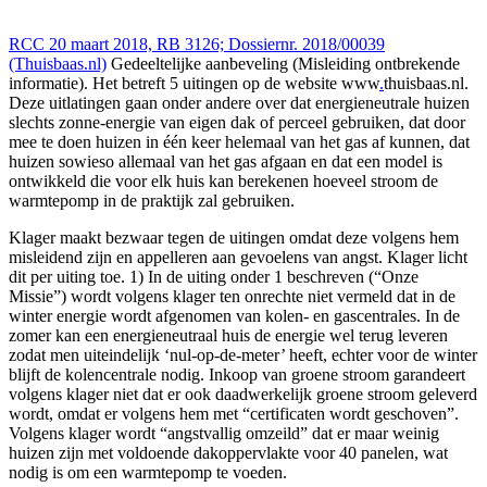
RCC 20 maart 2018, RB 3126; Dossiernr. 2018/00039
(Thuisbaas.nl)
Gedeeltelijke aanbeveling (Misleiding ontbrekende
informatie). Het betreft 5 uitingen op de website www
.
thuisbaas.nl.
Deze uitlatingen gaan onder andere over dat energieneutrale huizen
slechts zonne-energie van eigen dak of perceel gebruiken, dat door
mee te doen huizen in één keer helemaal van het gas af kunnen, dat
huizen sowieso allemaal van het gas afgaan en dat een model is
ontwikkeld die voor elk huis kan berekenen hoeveel stroom de
warmtepomp in de praktijk zal gebruiken.
Klager maakt bezwaar tegen de uitingen omdat deze volgens hem
misleidend zijn en appelleren aan gevoelens van angst. Klager licht
dit per uiting toe. 1) In de uiting onder 1 beschreven (“Onze
Missie”) wordt volgens klager ten onrechte niet vermeld dat in de
winter energie wordt afgenomen van kolen- en gascentrales. In de
zomer kan een energieneutraal huis de energie wel terug leveren
zodat men uiteindelijk ‘nul-op-de-meter’ heeft, echter voor de winter
blijft de kolencentrale nodig. Inkoop van groene stroom garandeert
volgens klager niet dat er ook daadwerkelijk groene stroom geleverd
wordt, omdat er volgens hem met “certificaten wordt geschoven”.
Volgens klager wordt “angstvallig omzeild” dat er maar weinig
huizen zijn met voldoende dakoppervlakte voor 40 panelen, wat
nodig is om een warmtepomp te voeden.