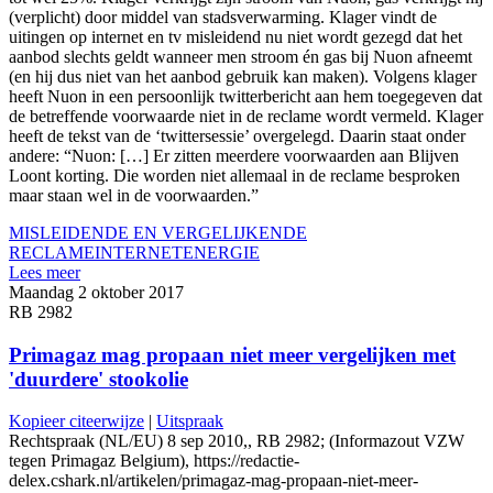
(verplicht) door middel van stadsverwarming. Klager vindt de
uitingen op internet en tv misleidend nu niet wordt gezegd dat het
aanbod slechts geldt wanneer men stroom én gas bij Nuon afneemt
(en hij dus niet van het aanbod gebruik kan maken). Volgens klager
heeft Nuon in een persoonlijk twitterbericht aan hem toegegeven dat
de betreffende voorwaarde niet in de reclame wordt vermeld. Klager
heeft de tekst van de ‘twittersessie’ overgelegd. Daarin staat onder
andere: “Nuon: […] Er zitten meerdere voorwaarden aan Blijven
Loont korting. Die worden niet allemaal in de reclame besproken
maar staan wel in de voorwaarden.”
MISLEIDENDE EN VERGELIJKENDE
RECLAME
INTERNET
ENERGIE
Lees meer
Maandag 2 oktober 2017
RB 2982
Primagaz mag propaan niet meer vergelijken met
'duurdere' stookolie
Kopieer citeerwijze
|
Uitspraak
Rechtspraak (NL/EU) 8 sep 2010,, RB 2982; (Informazout VZW
tegen Primagaz Belgium), https://redactie-
delex.cshark.nl/artikelen/primagaz-mag-propaan-niet-meer-