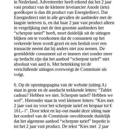
in Nederland. Adverteerder heeft erkend dat het 2 jaar
vast product van de kleinere leverancier Anode (iets)
goedkoper is dan dit product van Energiedirect. Dat
Energiedirect niet in alle gevallen de aanbieder met de
laagste tarieven is, en dat haar 2 jaar vast product alleen
in vergelijking met de tien grootste aanbieders het
“scherpste tarief” heeft, moet duidelijk uit de uitingen
blijken om te voorkomen dat de consument op het
verkeerde been wordt gezet en een besluit over een
transactie neemt dat hij anders niet zou nemen. De
gemiddelde consument zal er immers niet zonder meer
op bedacht zijn dat het aanbod “scherpste tarief” niet
absoluut van aard is. Met betrekking tot de
verschillende uitingen overweegt de Commissie als
volgt.
6. Op de openingspagina van de website (uiting A)
staat in grote en de aandacht trekkende letters: “Tablet
cadeau? Hebben we niet. Scherpste tarief? Hebben we
wel”. Hieronder staat in veel kleinere letters: “Kies met
2 jaar vast nu voor het scherpste tarief en bespaar tot €
161,- i”. Door tekst en lay-out maakt deze uiting naar
het oordeel van de Commissie onvoldoende duidelijk
dat het algemene aanbod “scherpste tarief” beperkt is
tot het 2 jaar vast product. De tekst “Kies met 2 jaar