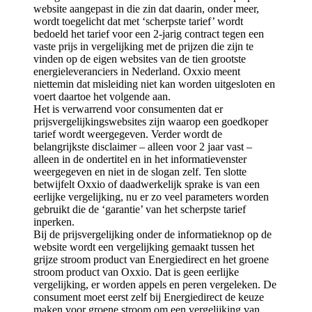
website aangepast in die zin dat daarin, onder meer,
wordt toegelicht dat met ‘scherpste tarief’ wordt
bedoeld het tarief voor een 2-jarig contract tegen een
vaste prijs in vergelijking met de prijzen die zijn te
vinden op de eigen websites van de tien grootste
energieleveranciers in Nederland. Oxxio meent
niettemin dat misleiding niet kan worden uitgesloten en
voert daartoe het volgende aan.
Het is verwarrend voor consumenten dat er
prijsvergelijkingswebsites zijn waarop een goedkoper
tarief wordt weergegeven. Verder wordt de
belangrijkste disclaimer – alleen voor 2 jaar vast –
alleen in de ondertitel en in het informatievenster
weergegeven en niet in de slogan zelf. Ten slotte
betwijfelt Oxxio of daadwerkelijk sprake is van een
eerlijke vergelijking, nu er zo veel parameters worden
gebruikt die de ‘garantie’ van het scherpste tarief
inperken.
Bij de prijsvergelijking onder de informatieknop op de
website wordt een vergelijking gemaakt tussen het
grijze stroom product van Energiedirect en het groene
stroom product van Oxxio. Dat is geen eerlijke
vergelijking, er worden appels en peren vergeleken. De
consument moet eerst zelf bij Energiedirect de keuze
maken voor groene stroom om een vergelijking van