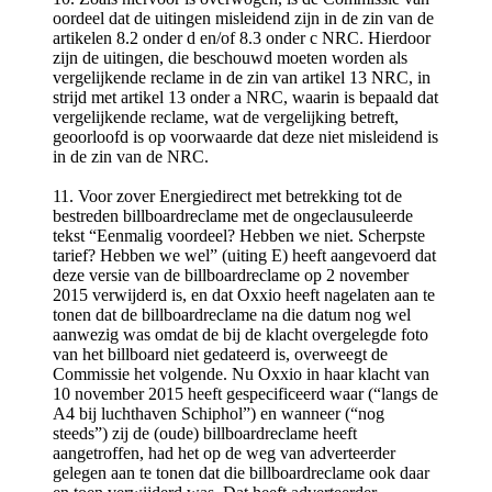
oordeel dat de uitingen misleidend zijn in de zin van de
artikelen 8.2 onder d en/of 8.3 onder c NRC. Hierdoor
zijn de uitingen, die beschouwd moeten worden als
vergelijkende reclame in de zin van artikel 13 NRC, in
strijd met artikel 13 onder a NRC, waarin is bepaald dat
vergelijkende reclame, wat de vergelijking betreft,
geoorloofd is op voorwaarde dat deze niet misleidend is
in de zin van de NRC.
11. Voor zover Energiedirect met betrekking tot de
bestreden billboardreclame met de ongeclausuleerde
tekst “Eenmalig voordeel? Hebben we niet. Scherpste
tarief? Hebben we wel” (uiting E) heeft aangevoerd dat
deze versie van de billboardreclame op 2 november
2015 verwijderd is, en dat Oxxio heeft nagelaten aan te
tonen dat de billboardreclame na die datum nog wel
aanwezig was omdat de bij de klacht overgelegde foto
van het billboard niet gedateerd is, overweegt de
Commissie het volgende. Nu Oxxio in haar klacht van
10 november 2015 heeft gespecificeerd waar (“langs de
A4 bij luchthaven Schiphol”) en wanneer (“nog
steeds”) zij de (oude) billboardreclame heeft
aangetroffen, had het op de weg van adverteerder
gelegen aan te tonen dat die billboardreclame ook daar