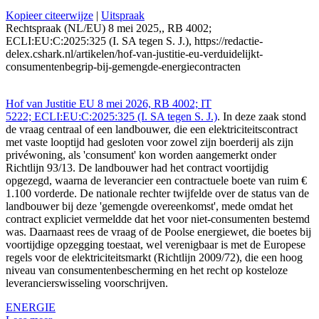
Kopieer citeerwijze
|
Uitspraak
Rechtspraak (NL/EU) 8 mei 2025,, RB 4002;
ECLI:EU:C:2025:325 (I. SA tegen S. J.), https://redactie-
delex.cshark.nl/artikelen/hof-van-justitie-eu-verduidelijkt-
consumentenbegrip-bij-gemengde-energiecontracten
Hof van Justitie EU 8 mei 2026, RB 4002; IT
5222; ECLI:EU:C:2025:325 (I. SA tegen S. J.)
. In deze zaak stond
de vraag centraal of een landbouwer, die een elektriciteitscontract
met vaste looptijd had gesloten voor zowel zijn boerderij als zijn
privéwoning, als 'consument' kon worden aangemerkt onder
Richtlijn 93/13. De landbouwer had het contract voortijdig
opgezegd, waarna de leverancier een contractuele boete van ruim €
1.100 vorderde. De nationale rechter twijfelde over de status van de
landbouwer bij deze 'gemengde overeenkomst', mede omdat het
contract expliciet vermeldde dat het voor niet-consumenten bestemd
was. Daarnaast rees de vraag of de Poolse energiewet, die boetes bij
voortijdige opzegging toestaat, wel verenigbaar is met de Europese
regels voor de elektriciteitsmarkt (Richtlijn 2009/72), die een hoog
niveau van consumentenbescherming en het recht op kosteloze
leverancierswisseling voorschrijven.
ENERGIE