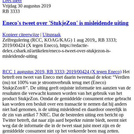
Lees meer
Vrijdag 30 augustus 2019
RB 3333
Eneco's tweet over 'StukjeZon' is misleidende uiting
Kopieer citeerwijze
|
Uitspraak
Zelfregulering (RCC, KOAG/KAG) 1 aug 2019,, RB 3333;
2019/00424 (X tegen Eneco), https://redactie-
delex.cshark.nl/artikelen/eneco-s-tweet-over-stukjezon-is-
misleidende-uiting
RCC 1 augustus 2019, RB 3333; 2019/00424 (X tegen Eneco)
Het
betreft een tweet van Eneco met daarin tweemaal de tekst: “Verdien
(nu) tot 100% van je stroomverbruik terug met (Eneco)
StukjeZon®”. De uiting geeft onjuiste informatie ten aanzien van de
resultaten die verwacht kunnen worden van het gebruik van het
product StukjeZon. Omdat de gemiddelde consument ertoe gebracht
kan worden een besluit over een transactie te nemen dat hij anders
niet had genomen, is de uiting misleidend en daardoor oneerlijk in
de zin van artikel 7 NRC. Dat de bestreden uiting een bericht op
Twitter betreft, dat naar zijn aard beperkte ruimte biedt, neemt niet
weg dat de informatie die in de tweet staat juist moet zijn en de
gemiddelde consument niet op het verkeerde been mag zetten.