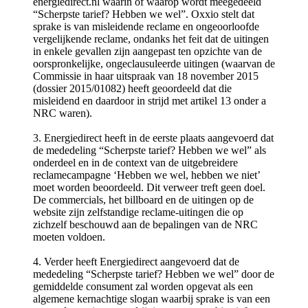
energiedirect.nl waarin of waarop wordt meegedeeld
“Scherpste tarief? Hebben we wel”. Oxxio stelt dat
sprake is van misleidende reclame en ongeoorloofde
vergelijkende reclame, ondanks het feit dat de uitingen
in enkele gevallen zijn aangepast ten opzichte van de
oorspronkelijke, ongeclausuleerde uitingen (waarvan de
Commissie in haar uitspraak van 18 november 2015
(dossier 2015/01082) heeft geoordeeld dat die
misleidend en daardoor in strijd met artikel 13 onder a
NRC waren).
3. Energiedirect heeft in de eerste plaats aangevoerd dat
de mededeling “Scherpste tarief? Hebben we wel” als
onderdeel en in de context van de uitgebreidere
reclamecampagne ‘Hebben we wel, hebben we niet’
moet worden beoordeeld. Dit verweer treft geen doel.
De commercials, het billboard en de uitingen op de
website zijn zelfstandige reclame-uitingen die op
zichzelf beschouwd aan de bepalingen van de NRC
moeten voldoen.
4. Verder heeft Energiedirect aangevoerd dat de
mededeling “Scherpste tarief? Hebben we wel” door de
gemiddelde consument zal worden opgevat als een
algemene kernachtige slogan waarbij sprake is van een