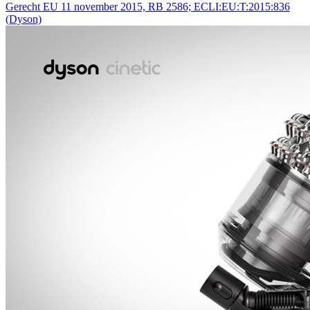
Gerecht EU 11 november 2015, RB 2586; ECLI:EU:T:2015:836
(Dyson)