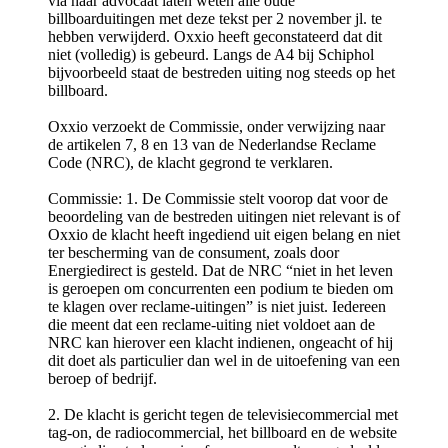
via haar advocaat laten weten alle oude
billboarduitingen met deze tekst per 2 november jl. te
hebben verwijderd. Oxxio heeft geconstateerd dat dit
niet (volledig) is gebeurd. Langs de A4 bij Schiphol
bijvoorbeeld staat de bestreden uiting nog steeds op het
billboard.
Oxxio verzoekt de Commissie, onder verwijzing naar
de artikelen 7, 8 en 13 van de Nederlandse Reclame
Code (NRC), de klacht gegrond te verklaren.
Commissie: 1. De Commissie stelt voorop dat voor de
beoordeling van de bestreden uitingen niet relevant is of
Oxxio de klacht heeft ingediend uit eigen belang en niet
ter bescherming van de consument, zoals door
Energiedirect is gesteld. Dat de NRC “niet in het leven
is geroepen om concurrenten een podium te bieden om
te klagen over reclame-uitingen” is niet juist. Iedereen
die meent dat een reclame-uiting niet voldoet aan de
NRC kan hierover een klacht indienen, ongeacht of hij
dit doet als particulier dan wel in de uitoefening van een
beroep of bedrijf.
2. De klacht is gericht tegen de televisiecommercial met
tag-on, de radiocommercial, het billboard en de website