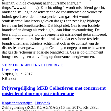
belangrijk in de overgang naar duurzame energie.”
(https://www.statoil.nl/). Klacht: uiting 1 wordt misleidend geacht,
omdat de stelling in de advertentie de consumenten de verkeerde
indruk geeft over de milieuaspecten van gas. Het woord
‘emissiearme’ laat lezers geloven dat gas een zeer lage bijdrage
levert aan het broeikaseffect. Dat klopt niet. Gas is een fossiele
brandstof en draagt als zodanig bij aan klimaatverandering. De
bewering in uiting 2 wordt eveneens als misleidend gekwalificeerd,
omdat deze ten onrechte de indruk wekt dat er schone fossiele
brandstoffen zijn. Klagers achten het ook in de context van de
discussies over gaswinning in Groningen ongepast om te beweren
dat gas de ‘schoonste’ fossiele brandstof is. Gas is op dit moment
hoogstens nog een aanvulling op duurzame energievormen.
VERKOPERS
INTERNET
ENERGIE
Lees meer
Vrijdag 9 juni 2017
RB 2882
Prijsvergelijking MKB Collectieven met concurrent
misleidend door onjuiste informatie
Kopieer citeerwijze
|
Uitspraak
Zelfregulering (RCC, KOAG/KAG) 16 mei 2017,, RB 2882;