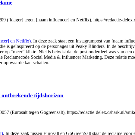
clame
lager] tegen [naam influencer] en Netflix), https://redactie-delex.cs
cer] en Netlfix)
. In deze zaak staat een Instagrampost van [naam infl
ng die is geïnspireerd op de personages uit Peaky Blinders. In de beschri
r op “meer” klikte. Niet is betwist dat de post onderdeel was van een
n de Reclamecode Social Media & Influencer Marketing. Deze relatie moe
r op waarde kan schatten.
 ontbrekende tijdshorizon
Eurosalt tegen Gogreensalt), https://redactie-delex.cshark.nl/artik
t)
. In deze zaak tussen Eurosalt en GoGreenSalt staat de reclame voo