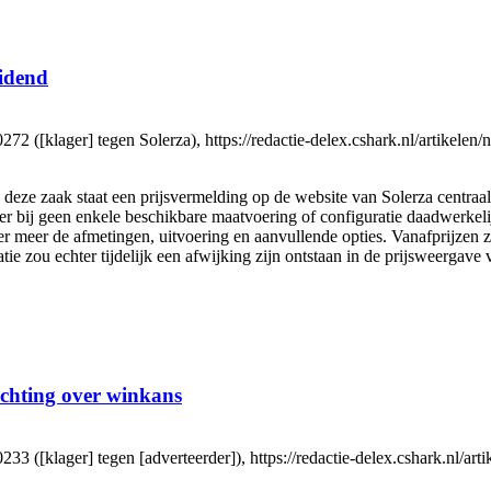
eidend
klager] tegen Solerza), https://redactie-delex.cshark.nl/artikelen/ni
n deze zaak staat een prijsvermelding op de website van Solerza centraa
 bij geen enkele beschikbare maatvoering of configuratie daadwerkelijk 
er meer de afmetingen, uitvoering en aanvullende opties. Vanafprijzen 
atie zou echter tijdelijk een afwijking zijn ontstaan in de prijsweergave
chting over winkans
[klager] tegen [adverteerder]), https://redactie-delex.cshark.nl/art