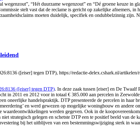
al wegenzout”, “Hét duurzame wegenzout” en “Dé groene keuze in glad
missie stelt vast dat de reclame is gericht op zakelijke afnemers, in
amheidsclaims moeten duidelijk, specifiek en ondubbelzinnig zijn. Na
leidend
6 ([eiser] tegen DTP), https://redactie-delex.cshark.nl/artikelen/
:8136 ([eiser] tegen DTP)
. In deze zaak tussen [eiser] en De Twaalf 
ocht in 2011 en 2012 voor in totaal € 385.000 aan percelen in Zeewolde
en oneerlijke handelspraktijk. DTP presenteerde de percelen in haar br
ermeerdering’ en werd gewezen op mogelijke woningbouw en andere ont
ige waardeontwikkelingen werden gegeven. Ook in de koopovereenkomst
 niet strategisch gelegen en schetste DTP een te positief beeld van d
stering bij het uitblijven van een bestemmingswijziging sterk in waa