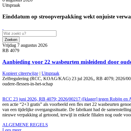
Uitspraak
Einddatum op stroopverpakking wekt onjuiste verwa
Zoeken
Vrijdag 7 augustus 2026
RB 4079
Aanbieding voor 22 wasbeurten misleidend door ouder
Kopieer citeerwijze
|
Uitspraak
Zelfregulering (RCC, KOAG/KAG) 23 jul 2026,, RB 4079; 2026/00217 (
oudere-flessen-in-het-schap
RCC 23 juni 2026, RB 4079; 2026/00217 ([klager] tegen Robijn en A
een actie “2+3 gratis” als voorbeeld een fles met 22 wasbeurten geno
van een tijdelijke overgangssituatie. De fabrikant had de samenstell
nieuwe verpakking al getoond, terwijl in enkele filialen nog oude v
ALGEMENE REGELS
Lees meer