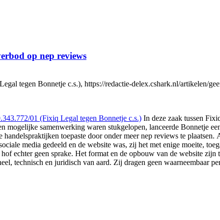
 verbod op nep reviews
l tegen Bonnetje c.s.), https://redactie-delex.cshark.nl/artikelen/ge
43.772/01 (Fixiq Legal tegen Bonnetje c.s.)
In deze zaak tussen Fixiq
en mogelijke samenwerking waren stukgelopen, lanceerde Bonnetje een 
handelspraktijken toepaste door onder meer nep reviews te plaatsen. A
ciale media gedeeld en de website was, zij het met enige moeite, toe
t hof echter geen sprake. Het format en de opbouw van de website zijn 
eel, technisch en juridisch van aard. Zij dragen geen waarneembaar pe