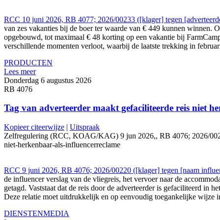
RCC 10 juni 2026, RB 4077; 2026/00233 ([klager] tegen [adverteerde
van zes vakanties bij de boer ter waarde van € 449 kunnen winnen. O
opgebouwd, tot maximaal € 48 korting op een vakantie bij FarmCamps.
verschillende momenten verloot, waarbij de laatste trekking in febru
PRODUCTEN
Lees meer
Donderdag 6 augustus 2026
RB 4076
Tag van adverteerder maakt gefaciliteerde reis niet h
Kopieer citeerwijze
|
Uitspraak
Zelfregulering (RCC, KOAG/KAG) 9 jun 2026,, RB 4076; 2026/00220 ([k
niet-herkenbaar-als-influencerreclame
RCC 9 juni 2026, RB 4076; 2026/00220 ([klager] tegen [naam influe
de influencer verslag van de vliegreis, het vervoer naar de accommod
getagd. Vaststaat dat de reis door de adverteerder is gefaciliteerd i
Deze relatie moet uitdrukkelijk en op eenvoudig toegankelijke wijze 
DIENSTEN
MEDIA