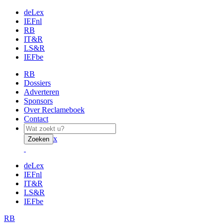
deLex
IEFnl
RB
IT&R
LS&R
IEFbe
RB
Dossiers
Adverteren
Sponsors
Over Reclameboek
Contact
x
Zoeken
deLex
IEFnl
IT&R
LS&R
IEFbe
RB