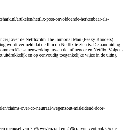
hark.nl/artikelen/netflix-post-onvoldoende-herkenbaar-als-
uencer] over de Netflixfilm The Immortal Man (Peaky Blinders)
jving wordt vermeld dat de film op Netflix te zien is. De aanduiding
 commerciële samenwerking tussen de influencer en Netflix. Volgens
t uitdrukkelijk en op eenvoudig toegankelijke wijze in de uiting
elen/claims-over-co-neutraal-wegenzout-misleidend-door-
r een mengsel van 75% wegenzout en 25% olivijn centraal. Op de