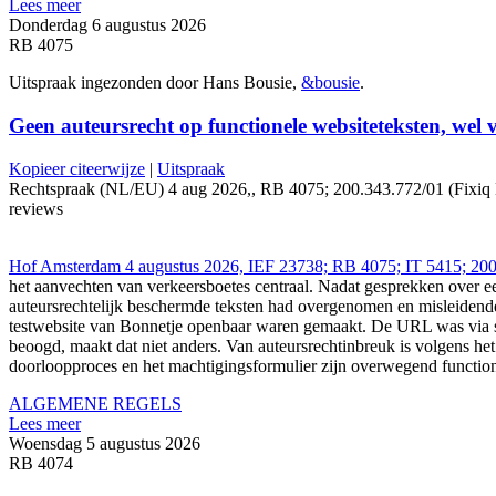
Lees meer
Donderdag 6 augustus 2026
RB 4075
Uitspraak ingezonden door Hans Bousie,
&bousie
.
Geen auteursrecht op functionele websiteteksten, wel
Kopieer citeerwijze
|
Uitspraak
Rechtspraak (NL/EU) 4 aug 2026,, RB 4075; 200.343.772/01 (Fixiq Lega
reviews
Hof Amsterdam 4 augustus 2026, IEF 23738; RB 4075; IT 5415; 200.3
het aanvechten van verkeersboetes centraal. Nadat gesprekken over e
auteursrechtelijk beschermde teksten had overgenomen en misleidende 
testwebsite van Bonnetje openbaar waren gemaakt. De URL was via so
beoogd, maakt dat niet anders. Van auteursrechtinbreuk is volgens he
doorloopproces en het machtigingsformulier zijn overwegend function
ALGEMENE REGELS
Lees meer
Woensdag 5 augustus 2026
RB 4074