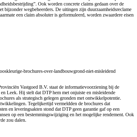
heidsbestrijding”. Ook worden concrete claims gedaan over de
 het bijzonder wegbeheerders. De uitingen zijn duurzaamheidsreclame
armate een claim absoluter is geformuleerd, worden zwaardere eisen
rooskleurige-brochures-over-landbouwgrond-niet-misleidend
Provinciën Vastgoed B.V. staat de informatievoorziening bij de
 en Leek. Hij stelt dat DTP hem met onjuiste en misleidende
ochures als strategisch gelegen gronden met ontwikkelpotentie.
wikkelingen. Tegelijkertijd vermeldden de brochures dat
en en leveringsakten stond dat DTP geen garantie gaf op een
e kansen op een bestemmingswijziging en het mogelijke rendement. Ook
rde zou dalen.