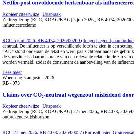
Netflix-post onvoldoende herkenbaar als influencerre
Kopieer citeerwijze
|
Uitspraak
Zelfregulering (RCC, KOAG/KAG) 5 jun 2026,, RB 4074; 2026/00209 ([k
influencerreclame
RCC 5 juni 2026, RB 4074; 2026/00209 ([klager] tegen [naam influen
centraal. De influencer is op verschillende foto’s te zien in een setti
“AD” stond onderaan de tekst en werd pas zichtbaar nadat de gebruike
de voorzitter is daarom sprake van een relevante relatie in de zin va
worden vermeld, zodat de consument de aanbeveling van de influence
Lees meer
Woensdag 5 augustus 2026
RB 4073
Claims over CO₂-neutraal wegenzout misleidend door
Kopieer citeerwijze
|
Uitspraak
Zelfregulering (RCC, KOAG/KAG) 27 mei 2026,, RB 4073; 2026/00057 (
ontbrekende-tijdshorizon
RCC 27 mei 2026, RB 4073; 2026/00057 (Eurosalt tegen Gogreensal