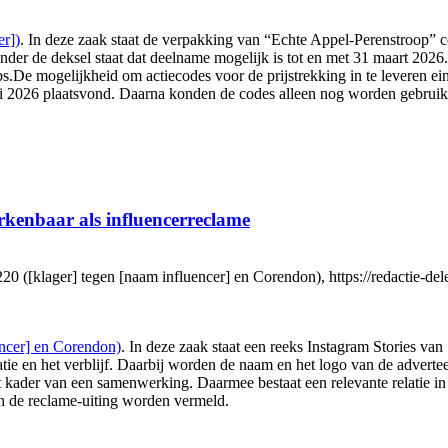
r])
. In deze zaak staat de verpakking van “Echte Appel-Perenstroop” 
nder de deksel staat dat deelname mogelijk is tot en met 31 maart 202
De mogelijkheid om actiecodes voor de prijstrekking in te leveren ein
ari 2026 plaatsvond. Daarna konden de codes alleen nog worden gebruik
erkenbaar als influencerreclame
lager] tegen [naam influencer] en Corendon), https://redactie-delex.c
ncer] en Corendon)
. In deze zaak staat een reeks Instagram Stories van
atie en het verblijf. Daarbij worden de naam en het logo van de advert
n het kader van een samenwerking. Daarmee bestaat een relevante relati
in de reclame-uiting worden vermeld.