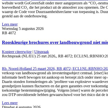
website wordt GoGreenSalt onder meer aangeprezen als “CO₂-neutra
hoeveelheid CO₂ die het product uit de atmosfeer zou opnemen. De Com
waarop de Code voor Duurzaamheidsreclame van toepassing is. Duurza
gesteld aan de onderbouwing.
Lees meer
Woensdag 5 augustus 2026
RB 4072
Rooskleurige brochures over landbouwgrond niet mis
Kopieer citeerwijze
|
Uitspraak
Rechtspraak (NL/EU) 25 mrt 2026,, RB 4072; ECLI:NL:RBNHO:2026:813
Rb. Noord-Holland 25 maart 2026, RB 4072; ECLI:NL:RBNHO:2026
verkoop van landbouwgrond als investeringsobject centraal. [eiser] k
informatie heeft bewogen tot aankoop en beroept zich onder meer op e
Daarin stonden formuleringen als ‘profiteer van explosieve waardev
grondprijzen kunnen fluctueren en dat geen garanties over toekomst
toekomstige bestemmingswijziging. Volgens [eiser] waren de percelen
zou DTP onvoldoende hebben gewaarschuwd voor het risico dat de inve
Lees meer
Dinsdag 4 augustus 2026