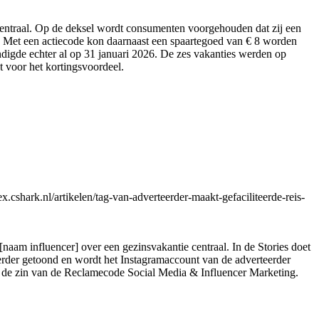
centraal. Op de deksel wordt consumenten voorgehouden dat zij een
6. Met een actiecode kon daarnaast een spaartegoed van € 8 worden
digde echter al op 31 januari 2026. De zes vakanties werden op
t voor het kortingsvoordeel.
shark.nl/artikelen/tag-van-adverteerder-maakt-gefaciliteerde-reis-
 [naam influencer] over een gezinsvakantie centraal. In de Stories doet
eerder getoond en wordt het Instagramaccount van de adverteerder
e in de zin van de Reclamecode Social Media & Influencer Marketing.