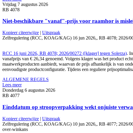
Vrijdag 7 augustus 2026
RB 4078
Niet-beschikbare "vanaf"-prijs voor raamhor is misl
Kopieer citeerwijze
|
Uitspraak
Zelfregulering (RCC, KOAG/KAG) 16 jun 2026,, RB 4078; 2026/00272 ([
RCC 16 juni 2026, RB 4078; 2026/00272 ([klager] tegen Solerza)
. I
vanafprijs van € 26,34 genoemd. Volgens klager was het product echter
maatwerkproducten aanbiedt, waarvan de prijs afhankelijk is van ond
eenvoudigste productconfiguratie. Tijdens een reguliere prijsoptimalis
ALGEMENE REGELS
Lees meer
Donderdag 6 augustus 2026
RB 4077
Einddatum op stroopverpakking wekt onjuiste verwa
Kopieer citeerwijze
|
Uitspraak
Zelfregulering (RCC, KOAG/KAG) 10 jun 2026,, RB 4077; 2026/00233 (
over-winkans