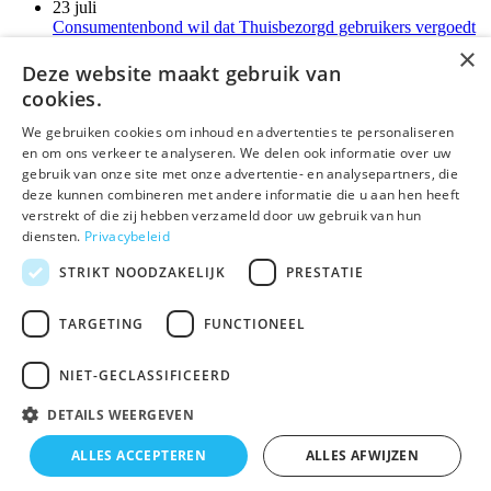
23 juli
Consumentenbond wil dat Thuisbezorgd gebruikers vergoedt
voor verborgen kosten
×
21 juli
Deze website maakt gebruik van
LG-monitoren installeren reclamesoftware zonder melding
cookies.
Meer kort nieuws
We gebruiken cookies om inhoud en advertenties te personaliseren
en om ons verkeer te analyseren. We delen ook informatie over uw
deLex
gebruik van onze site met onze advertentie- en analysepartners, die
deze kunnen combineren met andere informatie die u aan hen heeft
©Uitgeverij deLex
verstrekt of die zij hebben verzameld door uw gebruik van hun
diensten.
Privacybeleid
Bezoekadres
Korte Leidsedwarsstraat 12 II
STRIKT NOODZAKELIJK
PRESTATIE
1017 RC Amsterdam
T 020 - 345 22 12
TARGETING
FUNCTIONEEL
E
info@delex.nl
NIET-GECLASSIFICEERD
Algemene voorwaarden
Privacy Statement
DETAILS WEERGEVEN
Disclaimer
ALLES ACCEPTEREN
ALLES AFWIJZEN
×