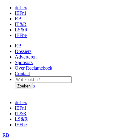
deLex
IEFnl
RB
IT&R
LS&R
IEFbe
RB
Dossiers
Adverteren
Sponsors
Over Reclameboek
Contact
x
Zoeken
deLex
IEFnl
IT&R
LS&R
IEFbe
RB