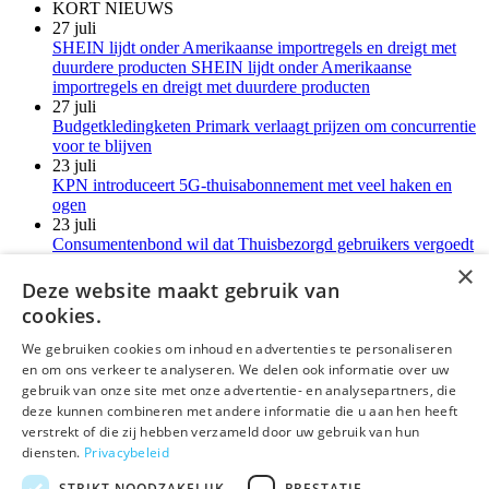
KORT NIEUWS
27 juli
SHEIN lijdt onder Amerikaanse importregels en dreigt met
duurdere producten SHEIN lijdt onder Amerikaanse
importregels en dreigt met duurdere producten
27 juli
Budgetkledingketen Primark verlaagt prijzen om concurrentie
voor te blijven
23 juli
KPN introduceert 5G-thuisabonnement met veel haken en
ogen
23 juli
Consumentenbond wil dat Thuisbezorgd gebruikers vergoedt
voor verborgen kosten
×
21 juli
Deze website maakt gebruik van
LG-monitoren installeren reclamesoftware zonder melding
cookies.
Meer kort nieuws
We gebruiken cookies om inhoud en advertenties te personaliseren
en om ons verkeer te analyseren. We delen ook informatie over uw
deLex
gebruik van onze site met onze advertentie- en analysepartners, die
deze kunnen combineren met andere informatie die u aan hen heeft
©Uitgeverij deLex
verstrekt of die zij hebben verzameld door uw gebruik van hun
diensten.
Privacybeleid
Bezoekadres
Korte Leidsedwarsstraat 12 II
STRIKT NOODZAKELIJK
PRESTATIE