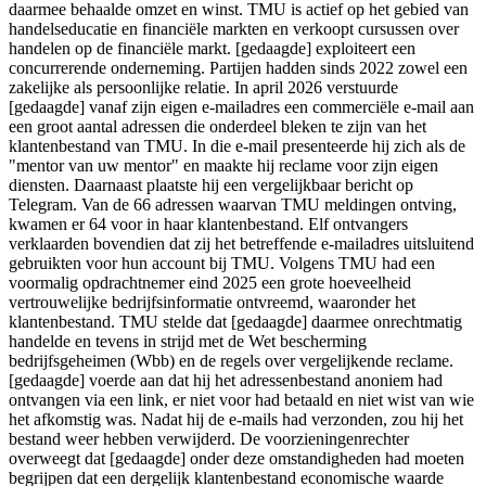
daarmee behaalde omzet en winst. TMU is actief op het gebied van
handelseducatie en financiële markten en verkoopt cursussen over
handelen op de financiële markt. [gedaagde] exploiteert een
concurrerende onderneming. Partijen hadden sinds 2022 zowel een
zakelijke als persoonlijke relatie. In april 2026 verstuurde
[gedaagde] vanaf zijn eigen e-mailadres een commerciële e-mail aan
een groot aantal adressen die onderdeel bleken te zijn van het
klantenbestand van TMU. In die e-mail presenteerde hij zich als de
"mentor van uw mentor" en maakte hij reclame voor zijn eigen
diensten. Daarnaast plaatste hij een vergelijkbaar bericht op
Telegram. Van de 66 adressen waarvan TMU meldingen ontving,
kwamen er 64 voor in haar klantenbestand. Elf ontvangers
verklaarden bovendien dat zij het betreffende e-mailadres uitsluitend
gebruikten voor hun account bij TMU. Volgens TMU had een
voormalig opdrachtnemer eind 2025 een grote hoeveelheid
vertrouwelijke bedrijfsinformatie ontvreemd, waaronder het
klantenbestand. TMU stelde dat [gedaagde] daarmee onrechtmatig
handelde en tevens in strijd met de Wet bescherming
bedrijfsgeheimen (Wbb) en de regels over vergelijkende reclame.
[gedaagde] voerde aan dat hij het adressenbestand anoniem had
ontvangen via een link, er niet voor had betaald en niet wist van wie
het afkomstig was. Nadat hij de e-mails had verzonden, zou hij het
bestand weer hebben verwijderd. De voorzieningenrechter
overweegt dat [gedaagde] onder deze omstandigheden had moeten
begrijpen dat een dergelijk klantenbestand economische waarde