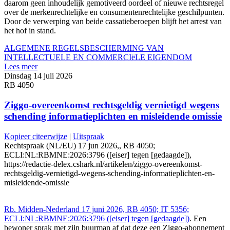
daarom geen inhoudelijk gemotiveerd oordeel of nieuwe rechtsregel
over de merkenrechtelijke en consumentenrechtelijke geschilpunten.
Door de verwerping van beide cassatieberoepen blijft het arrest van
het hof in stand.
ALGEMENE REGELS
BESCHERMING VAN
INTELLECTUELE EN COMMERCIëLE EIGENDOM
Lees meer
Dinsdag 14 juli 2026
RB 4050
Ziggo-overeenkomst rechtsgeldig vernietigd wegens
schending informatieplichten en misleidende omissie
Kopieer citeerwijze
|
Uitspraak
Rechtspraak (NL/EU) 17 jun 2026,, RB 4050;
ECLI:NL:RBMNE:2026:3796 ([eiser] tegen [gedaagde]),
https://redactie-delex.cshark.nl/artikelen/ziggo-overeenkomst-
rechtsgeldig-vernietigd-wegens-schending-informatieplichten-en-
misleidende-omissie
Rb. Midden-Nederland 17 juni 2026, RB 4050; IT 5356;
ECLI:NL:RBMNE:2026:3796 ([eiser] tegen [gedaagde])
. Een
bewoner sprak met zijn buurman af dat deze een Ziggo-abonnement