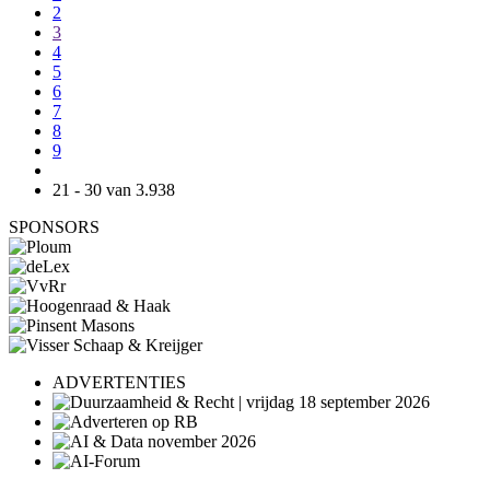
2
3
4
5
6
7
8
9
21 - 30 van 3.938
SPONSORS
ADVERTENTIES