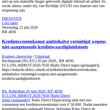
niet op een materiële drager geleverde digitale inhoud uit artikel 16,
eerste alinea, onder m), van Richtlijn 2011/83 zou daarom niet van
toepassing zijn.
DIENSTEN
Lees meer
Woensdag 22 juli 2026
RB 4056
Kredietovereenkomst ambtshalve vernietigd wegens
niet-aangetoonde kredietwaardigheidstoets
Kopieer citeerwijze
|
Uitspraak
Rechtspraak (NL/EU) 26 jun 2026,, RB 4056;
ECLI:NL:RBROT:2026:7650 (Rabo Direct tegen [gedaagde]),
https://redactie-delex.cshark.nl/artikelen/kredietovereenkomst-
ambtshalve-vernietigd-wegens-niet-aangetoonde-
kredietwaardigheidstoets
Rb. Rotterdam 26 juni 2026, IEF 4056;
ECLI:NL:RBROT:2026:7650 (Rabo Direct
tegen [gedaagde])
. Rabo Direct Financiering sluit met een
consument een kredietovereenkomst voor € 50.000. Nadat meerdere
termijnbedragen onbetaald blijven, beëindigt Rabo Direct de