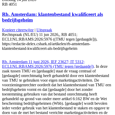
RB 4051
Rb. Amsterdam: klantenbestand kwalificeert als
bedrijfsgeheim
Kopieer citeerwijze
|
Uitspraak
Rechtspraak (NL/EU) 11 jun 2026,, RB 4051;
ECLI:NL:RBAMS:2026:5976 ((TMU tegen [gedaagde])),
https://redactie-delex.cshark.nl/artikelen/rb-amsterdam-
klantenbestand-kwalificeert-als-bedrijfsgeheim
Rb. Amsterdam 11 juni 2026, IEF 23627; IT 5312;
ECLI:NL:RBAMS:2026:5976 (TMU tegen [gedaagde])
. In deze
zaak tussen TMU en [gedaagde] staat de vraag centraal of
[gedaagde] onrechtmatig heeft gehandeld door een klantenbestand
van TMU te gebruiken voor eigen marketingactiviteiten. De
voorzieningenrechter oordeelt dat het klantenbestand van TMU een
bedrijfsgeheim vormt en dat [gedaagde] door het zonder
toestemming gebruiken van dat bestand onrechtmatig heeft
gehandeld op grond van onder meer artikel 6:162 BW en de Wet
bescherming bedrijfsgeheimen (Wbb). [gedaagde] wordt bevolen
ieder verder gebruik van het klantenbestand te staken en opgave te
doen van de met het bestand verrichte marketingactiviteiten en de