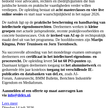
bedoeld voor advocaten, rechters en (bedrijfs)juristen die hun
juridische kennis en praktische vaardigheden verder willen
verdiepen. De opleiding bestaat uit
acht masterclasses en vier live
online sessies
en start naar waarschijnlijkheid in het najaar 2026.
De nadruk ligt op de
praktische bescherming en handhaving van
intellectuele eigendomsrechten
. Deelnemers werken in
kleine
groepen
met actuele jurisprudentie, recente praktijkvoorbeelden en
concrete businesscases. Ook de
invloed van AI op
de rechtspraktijk
maakt deel uit van het programma. De hoofddocenten zijn
Marijn
Kingma, Peter Teunissen en Jorn Torenbosch.
Na succesvolle afronding van het mondelinge examen ontvangen
deelnemers een
certificaat in het intellectueel eigendoms- en
procesrecht.
De opleiding levert
54 tot 60 PO-punten
op.
Daarnaast krijgen deelnemers toegang tot
het alumninetwerk
en
gedurende één jaar kosteloos
toegang tot verschillende IE-
publicaties en databanken van deLex
, zoals AI-
Forum, Auteursrecht, BMM Bulletin, Berichten Industriële
Eigendom en Mediaforum.
Aanmelden of een offerte op maat aanvragen kan
via
info@delex.nl
.
Lees meer
Dinsdag 14 juli 2026