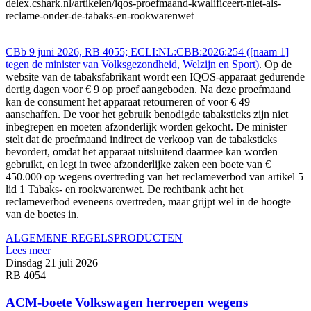
delex.cshark.nl/artikelen/iqos-proefmaand-kwalificeert-niet-als-
reclame-onder-de-tabaks-en-rookwarenwet
CBb 9 juni 2026, RB 4055; ECLI:NL:CBB:2026:254 ([naam 1]
tegen de minister van Volksgezondheid, Welzijn en Sport)
. Op de
website van de tabaksfabrikant wordt een IQOS-apparaat gedurende
dertig dagen voor € 9 op proef aangeboden. Na deze proefmaand
kan de consument het apparaat retourneren of voor € 49
aanschaffen. De voor het gebruik benodigde tabaksticks zijn niet
inbegrepen en moeten afzonderlijk worden gekocht. De minister
stelt dat de proefmaand indirect de verkoop van de tabaksticks
bevordert, omdat het apparaat uitsluitend daarmee kan worden
gebruikt, en legt in twee afzonderlijke zaken een boete van €
450.000 op wegens overtreding van het reclameverbod van artikel 5
lid 1 Tabaks- en rookwarenwet. De rechtbank acht het
reclameverbod eveneens overtreden, maar grijpt wel in de hoogte
van de boetes in.
ALGEMENE REGELS
PRODUCTEN
Lees meer
Dinsdag 21 juli 2026
RB 4054
ACM-boete Volkswagen herroepen wegens