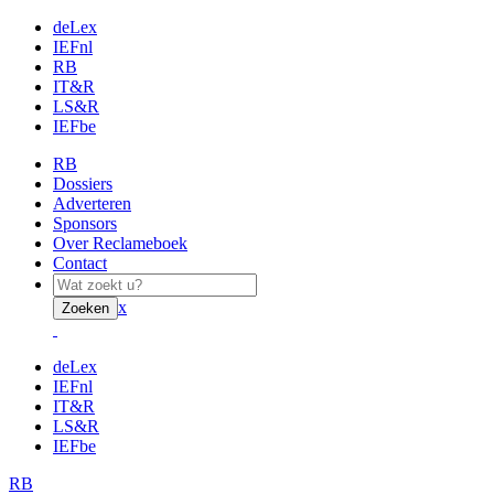
deLex
IEFnl
RB
IT&R
LS&R
IEFbe
RB
Dossiers
Adverteren
Sponsors
Over Reclameboek
Contact
x
Zoeken
deLex
IEFnl
IT&R
LS&R
IEFbe
RB