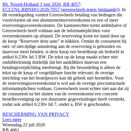
Rb. Noord-Holland 3 juni 2026, RB 4057;
ECLI:NL:RBNHO:2026:7057 (greenwheels tegen [gedaagde])
. In
dit verstekgeding vordert Greenwheels betaling van bedragen die
voortvloeien uit een abonnementsovereenkomst en een of meer
reserveringsovereenkomsten. De kantonrechter toetst ambtshalve of
Greenwheels heeft voldaan aan de informatieplichten voor
overeenkomsten op afstand. De reservering komt tot stand door op
de knop “Reserveer deze auto” te klikken. Omdat de consument bij
niet- of niet-tijdige annulering aan de reservering is gebonden en
daarvoor moet betalen, is deze knop een bestelknop als bedoeld in
artikel 6:230v lid 3 BW. De tekst op de knop maakt echter niet
ondubbelzinnig duidelijk dat het aanklikken daarvan een
betalingsverplichting meebrengt. Bij die beoordeling is alleen de
tekst op de knop of vergelijkbare functie relevant; de overige
inrichting van het bestelproces kan dit gebrek niet herstellen. Voor
de reserveringsovereenkomst is wel aan de overige precontractuele
informatieplichten voldaan. Greenwheels toont echter niet aan dat zij
de consument na het sluiten van de overeenkomst een concrete
bestelbevestiging op een duurzame gegevensdrager heeft verstrekt,
zodat ook artikel 6:230v lid 7, onder a, BW is geschonden.
BESCHERMING VAN PRIVACY
Lees meer
Woensdag 22 juli 2026
RB 4061