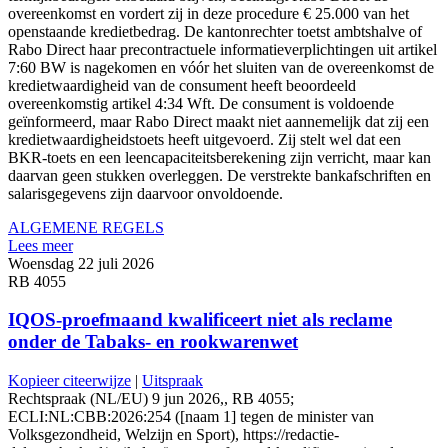
overeenkomst en vordert zij in deze procedure € 25.000 van het
openstaande kredietbedrag. De kantonrechter toetst ambtshalve of
Rabo Direct haar precontractuele informatieverplichtingen uit artikel
7:60 BW is nagekomen en vóór het sluiten van de overeenkomst de
kredietwaardigheid van de consument heeft beoordeeld
overeenkomstig artikel 4:34 Wft. De consument is voldoende
geïnformeerd, maar Rabo Direct maakt niet aannemelijk dat zij een
kredietwaardigheidstoets heeft uitgevoerd. Zij stelt wel dat een
BKR-toets en een leencapaciteitsberekening zijn verricht, maar kan
daarvan geen stukken overleggen. De verstrekte bankafschriften en
salarisgegevens zijn daarvoor onvoldoende.
ALGEMENE REGELS
Lees meer
Woensdag 22 juli 2026
RB 4055
IQOS-proefmaand kwalificeert niet als reclame
onder de Tabaks- en rookwarenwet
Kopieer citeerwijze
|
Uitspraak
Rechtspraak (NL/EU) 9 jun 2026,, RB 4055;
ECLI:NL:CBB:2026:254 ([naam 1] tegen de minister van
Volksgezondheid, Welzijn en Sport), https://redactie-