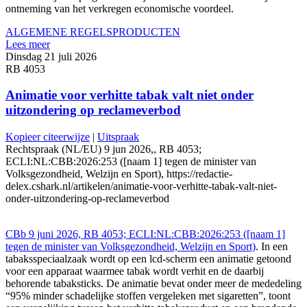
ontneming van het verkregen economische voordeel.
ALGEMENE REGELS
PRODUCTEN
Lees meer
Dinsdag 21 juli 2026
RB 4053
Animatie voor verhitte tabak valt niet onder
uitzondering op reclameverbod
Kopieer citeerwijze
|
Uitspraak
Rechtspraak (NL/EU) 9 jun 2026,, RB 4053;
ECLI:NL:CBB:2026:253 ([naam 1] tegen de minister van
Volksgezondheid, Welzijn en Sport), https://redactie-
delex.cshark.nl/artikelen/animatie-voor-verhitte-tabak-valt-niet-
onder-uitzondering-op-reclameverbod
CBb 9 juni 2026, RB 4053; ECLI:NL:CBB:2026:253 ([naam 1]
tegen de minister van Volksgezondheid, Welzijn en Sport)
. In een
tabaksspeciaalzaak wordt op een lcd-scherm een animatie getoond
voor een apparaat waarmee tabak wordt verhit en de daarbij
behorende tabaksticks. De animatie bevat onder meer de mededeling
“95% minder schadelijke stoffen vergeleken met sigaretten”, toont