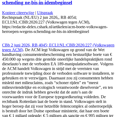
schending ne-bis-in-idembeginsel
Kopieer citeerwijze
|
Uitspraak
Rechtspraak (NL/EU) 2 jun 2026,, RB 4054;
ECLI:NL:CBB:2026:227 (Volkswagen tegen ACM),
https://redactie-delex.cshark.nl/artikelen/acm-boete-volkswagen-
herroepen-wegens-schending-ne-bis-in-idembeginsel
CBb 2 juni 2026, RB 4045; ECLI:NL:CBB:2026:227 (Volkswagen
tegen ACM)
. De ACM legt Volkswagen op grond van de Wet
handhaving consumentenbescherming een bestuurlijke boete van €
450.000 op wegens drie gestelde oneerlijke handelspraktijken rond
dieselauto’s met de verboden EA 189-manipulatiesoftware. Volgens
de ACM handelt Volkswagen in strijd met de vereisten van
professionele toewijding door de verboden software te installeren, te
gebruiken en te verzwijgen. Daarnaast zou zij consumenten hebben
misleid met milieuclaims, zoals “schoner rijden” en “meest
milieuvriendelijke en ecologisch verantwoorde dieselversie”, en ten
onrechte de indruk hebben gewekt dat de auto’s aan de
voorwaarden voor de Europese typegoedkeuring voldeden. De
rechtbank Rotterdam laat de boete in stand. Volkswagen stelt in
hoger beroep dat zij voor hetzelfde feitencomplex al onherroepelijk
is bestraft door het Duitse openbaar ministerie, dat haar een boete
van € 1 miljard oplegde: € 5 miljoen als sanctie en € 995 miljoen ter