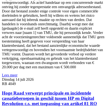
vertegenwoordigt. Als actief handelaar op een concurrerende markt
ontving hij zonder tegenprestatie een omvangrijk adressenbestand.
Door dat bestand zonder enige controle voor eigen commerciële
doeleinden te gebruiken, heeft hij willens en wetens het risico
aanvaard dat hij inbreuk maakte op rechten van derden. Dat
handelen is voorshands onrechtmatig. Daarbij weegt mee dat
[gedaagde] de e-mail zelf heeft opgesteld en daarin expliciet
verwees naar [naam 1] van TMU, die hij persoonlijk kende. Verder
acht de voorzieningenrechter voldoende aannemelijk dat TMU geen
toestemming heeft gegeven voor verspreiding van haar
klantenbestand, dat het bestand aanzienlijke economische waarde
vertegenwoordigt en bovendien het voornaamste bedrijfsdebiet van
TMU vormt. Daarom wordt het gevorderde verbod op verdere
verkrijging, openbaarmaking en gebruik van het klantenbestand
toegewezen, waaraan een dwangsom wordt verbonden van €
20.000 per dag met een maximum van € 500.000
Lees meer
Dinsdag 14 juli 2026
RB 4049
Hoge Raad verwerpt principale en incidentele
cassatieberoepen in geschil tussen HP en Digital
Revolution c.s. met toepassing van artikel 81 RO