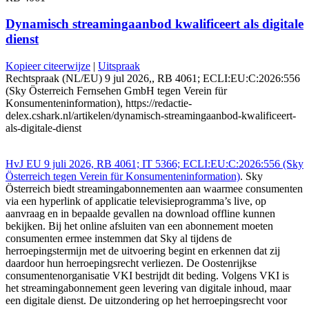
Dynamisch streamingaanbod kwalificeert als digitale
dienst
Kopieer citeerwijze
|
Uitspraak
Rechtspraak (NL/EU) 9 jul 2026,, RB 4061; ECLI:EU:C:2026:556
(Sky Österreich Fernsehen GmbH tegen Verein für
Konsumenteninformation), https://redactie-
delex.cshark.nl/artikelen/dynamisch-streamingaanbod-kwalificeert-
als-digitale-dienst
HvJ EU 9 juli 2026, RB 4061; IT 5366; ECLI:EU:C:2026:556 (Sky
Österreich tegen Verein für Konsumenteninformation)
. Sky
Österreich biedt streamingabonnementen aan waarmee consumenten
via een hyperlink of applicatie televisieprogramma’s live, op
aanvraag en in bepaalde gevallen na download offline kunnen
bekijken. Bij het online afsluiten van een abonnement moeten
consumenten ermee instemmen dat Sky al tijdens de
herroepingstermijn met de uitvoering begint en erkennen dat zij
daardoor hun herroepingsrecht verliezen. De Oostenrijkse
consumentenorganisatie VKI bestrijdt dit beding. Volgens VKI is
het streamingabonnement geen levering van digitale inhoud, maar
een digitale dienst. De uitzondering op het herroepingsrecht voor