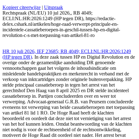
Kopieer citeerwijze
|
Uitspraak
Rechtspraak (NL/EU) 10 jul 2026,, RB 4049;
ECLI:NL:HR:2026:1249 (HP tegen DR), https://redactie-
delex.cshark.nl/artikelen/hoge-raad-verwerpt-principale-en-
incidentele-cassatieberoepen-in-geschil-tussen-hp-en-digital-
revolution-c-s-met-toepassing-van-artikel-81-ro
HR 10 juli 2026, IEF 23685; RB 4049; ECLI:NL:HR:2026:1249
(HP tegen DR)
. In deze zaak tussen HP en Digital Revolution en de
overige onder de gezamenlijke aanduiding DR genoemde
vennootschappen gaat het volgens de inhoudsindicatie om
misleidende handelspraktijken en merkenrecht in verband met de
verkoop van inktcartridges zonder originele buitenverpakking. HP
stelde principaal cassatieberoep in tegen het arrest van het
gerechtshof Den Haag van 8 april 2025 en DR stelde incidenteel
cassatieberoep in. Partijen concludeerden over en weer tot
verwerping. Advocaat-generaal G.R.B. van Peursem concludeerde
eveneens tot verwerping van beide cassatieberoepen met toepassing
van artikel 81 lid 1 RO. De Hoge Raad heeft de klachten
beoordeeld en oordeelt dat deze niet tot vernietiging van het arrest
van het hof kunnen leiden. Omdat beantwoording van de klachten
niet nodig is voor de rechtseenheid of de rechtsontwikkeling,
motiveert de Hoge Raad dit oordeel niet nader. Het arrest bevat