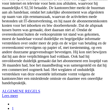
voor internet en televisie voor hem zou afsluiten, waarvoor hij
maandelijks € 92,50 betaalde. De kantonrechter merkt de buurman
aan als handelaar, omdat het zakelijke abonnement was afgesloten
op naam van zijn eenmanszaak, waarvan de activiteiten mede
bestonden uit IT-dienstverlening, en hij naast de abonnementskosten
kosten voor het inboeken en btw doorberekende. Dat de afspraak
tussen buren was gemaakt, doet daaraan niet af. Omdat de
overeenkomst buiten de verkoopruimte tot stand was gekomen,
moest de handelaar vooraf duidelijke en begrijpelijke informatie
verstrekken over onder meer de prijs en de wijze van betaling en de
overeenkomst vervolgens op papier of, met toestemming, op een
andere duurzame gegevensdrager bevestigen. Hij kon niet bewijzen
dat hij aan deze verplichtingen had voldaan. Ook had hij
onvoldoende duidelijk gemaakt dat het abonnement een looptijd van
36 maanden had, hoe het maandbedrag was samengesteld en dat hij
een commercieel oogmerk had. Het weglaten of onduidelijk
verstrekken van deze essentiële informatie vormt volgens de
kantonrechter een misleidende omissie en daarmee een oneerlijke
handelspraktijk.
ALGEMENE REGELS
Lees meer
1