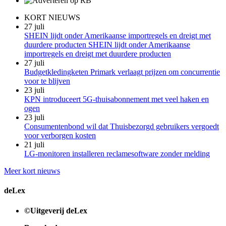
KORT NIEUWS
27 juli
SHEIN lijdt onder Amerikaanse importregels en dreigt met
duurdere producten SHEIN lijdt onder Amerikaanse
importregels en dreigt met duurdere producten
27 juli
Budgetkledingketen Primark verlaagt prijzen om concurrentie
voor te blijven
23 juli
KPN introduceert 5G-thuisabonnement met veel haken en
ogen
23 juli
Consumentenbond wil dat Thuisbezorgd gebruikers vergoedt
voor verborgen kosten
21 juli
LG-monitoren installeren reclamesoftware zonder melding
Meer kort nieuws
deLex
©Uitgeverij deLex