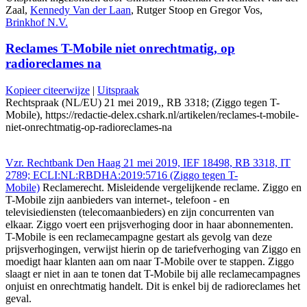
Zaal,
Kennedy Van der Laan
, Rutger Stoop en Gregor Vos,
Brinkhof N.V.
Reclames T-Mobile niet onrechtmatig, op
radioreclames na
Kopieer citeerwijze
|
Uitspraak
Rechtspraak (NL/EU) 21 mei 2019,, RB 3318; (Ziggo tegen T-
Mobile), https://redactie-delex.cshark.nl/artikelen/reclames-t-mobile-
niet-onrechtmatig-op-radioreclames-na
Vzr. Rechtbank Den Haag 21 mei 2019, IEF 18498, RB 3318, IT
2789; ECLI:NL:RBDHA:2019:5716 (Ziggo tegen T-
Mobile)
Reclamerecht. Misleidende vergelijkende reclame. Ziggo en
T-Mobile zijn aanbieders van internet-, telefoon - en
televisiediensten (telecomaanbieders) en zijn concurrenten van
elkaar. Ziggo voert een prijsverhoging door in haar abonnementen.
T-Mobile is een reclamecampagne gestart als gevolg van deze
prijsverhogingen, verwijst hierin op de tariefverhoging van Ziggo en
moedigt haar klanten aan om naar T-Mobile over te stappen. Ziggo
slaagt er niet in aan te tonen dat T-Mobile bij alle reclamecampagnes
onjuist en onrechtmatig handelt. Dit is enkel bij de radioreclames het
geval.