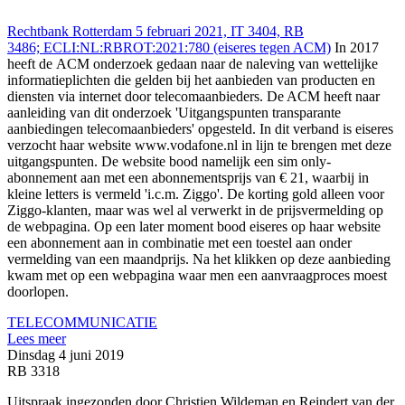
Rechtbank Rotterdam 5 februari 2021, IT 3404, RB
3486; ECLI:NL:RBROT:2021:780 (eiseres tegen ACM)
In 2017
heeft de ACM onderzoek gedaan naar de naleving van wettelijke
informatieplichten die gelden bij het aanbieden van producten en
diensten via internet door telecomaanbieders. De ACM heeft naar
aanleiding van dit onderzoek 'Uitgangspunten transparante
aanbiedingen telecomaanbieders' opgesteld. In dit verband is eiseres
verzocht haar website www.vodafone.nl in lijn te brengen met deze
uitgangspunten. De website bood namelijk een sim only-
abonnement aan met een abonnementsprijs van € 21, waarbij in
kleine letters is vermeld 'i.c.m. Ziggo'. De korting gold alleen voor
Ziggo-klanten, maar was wel al verwerkt in de prijsvermelding op
de webpagina. Op een later moment bood eiseres op haar website
een abonnement aan in combinatie met een toestel aan onder
vermelding van een maandprijs. Na het klikken op deze aanbieding
kwam met op een webpagina waar men een aanvraagproces moest
doorlopen.
TELECOMMUNICATIE
Lees meer
Dinsdag 4 juni 2019
RB 3318
Uitspraak ingezonden door Christien Wildeman en Reindert van der