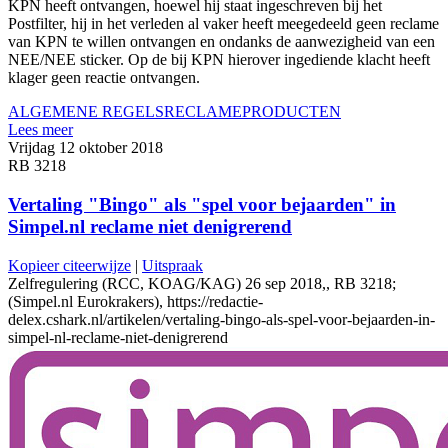
KPN heeft ontvangen, hoewel hij staat ingeschreven bij het
Postfilter, hij in het verleden al vaker heeft meegedeeld geen reclame
van KPN te willen ontvangen en ondanks de aanwezigheid van een
NEE/NEE sticker. Op de bij KPN hierover ingediende klacht heeft
klager geen reactie ontvangen.
ALGEMENE REGELS
RECLAME
PRODUCTEN
Lees meer
Vrijdag 12 oktober 2018
RB 3218
Vertaling "Bingo" als "spel voor bejaarden" in
Simpel.nl reclame niet denigrerend
Kopieer citeerwijze
|
Uitspraak
Zelfregulering (RCC, KOAG/KAG) 26 sep 2018,, RB 3218;
(Simpel.nl Eurokrakers), https://redactie-
delex.cshark.nl/artikelen/vertaling-bingo-als-spel-voor-bejaarden-in-
simpel-nl-reclame-niet-denigrerend