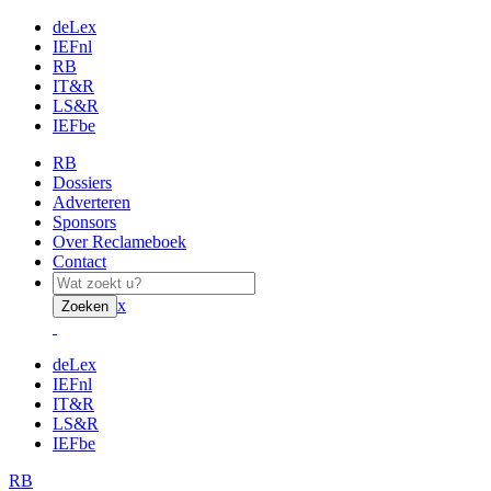
deLex
IEFnl
RB
IT&R
LS&R
IEFbe
RB
Dossiers
Adverteren
Sponsors
Over Reclameboek
Contact
x
Zoeken
deLex
IEFnl
IT&R
LS&R
IEFbe
RB