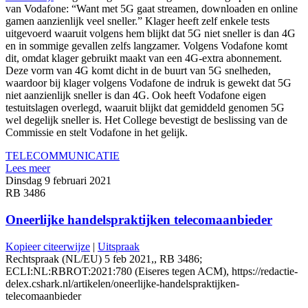
van Vodafone: “Want met 5G gaat streamen, downloaden en online
gamen aanzienlijk veel sneller.” Klager heeft zelf enkele tests
uitgevoerd waaruit volgens hem blijkt dat 5G niet sneller is dan 4G
en in sommige gevallen zelfs langzamer. Volgens Vodafone komt
dit, omdat klager gebruikt maakt van een 4G-extra abonnement.
Deze vorm van 4G komt dicht in de buurt van 5G snelheden,
waardoor bij klager volgens Vodafone de indruk is gewekt dat 5G
niet aanzienlijk sneller is dan 4G. Ook heeft Vodafone eigen
testuitslagen overlegd, waaruit blijkt dat gemiddeld genomen 5G
wel degelijk sneller is. Het College bevestigt de beslissing van de
Commissie en stelt Vodafone in het gelijk.
TELECOMMUNICATIE
Lees meer
Dinsdag 9 februari 2021
RB 3486
Oneerlijke handelspraktijken telecomaanbieder
Kopieer citeerwijze
|
Uitspraak
Rechtspraak (NL/EU) 5 feb 2021,, RB 3486;
ECLI:NL:RBROT:2021:780 (Eiseres tegen ACM), https://redactie-
delex.cshark.nl/artikelen/oneerlijke-handelspraktijken-
telecomaanbieder