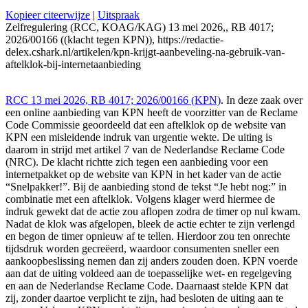
Kopieer citeerwijze
|
Uitspraak
Zelfregulering (RCC, KOAG/KAG) 13 mei 2026,, RB 4017;
2026/00166 ((klacht tegen KPN)), https://redactie-
delex.cshark.nl/artikelen/kpn-krijgt-aanbeveling-na-gebruik-van-
aftelklok-bij-internetaanbieding
RCC 13 mei 2026, RB 4017; 2026/00166 (KPN)
. In deze zaak over
een online aanbieding van KPN heeft de voorzitter van de Reclame
Code Commissie geoordeeld dat een aftelklok op de website van
KPN een misleidende indruk van urgentie wekte. De uiting is
daarom in strijd met artikel 7 van de Nederlandse Reclame Code
(NRC). De klacht richtte zich tegen een aanbieding voor een
internetpakket op de website van KPN in het kader van de actie
“Snelpakker!”. Bij de aanbieding stond de tekst “Je hebt nog:” in
combinatie met een aftelklok. Volgens klager werd hiermee de
indruk gewekt dat de actie zou aflopen zodra de timer op nul kwam.
Nadat de klok was afgelopen, bleek de actie echter te zijn verlengd
en begon de timer opnieuw af te tellen. Hierdoor zou ten onrechte
tijdsdruk worden gecreëerd, waardoor consumenten sneller een
aankoopbeslissing nemen dan zij anders zouden doen. KPN voerde
aan dat de uiting voldeed aan de toepasselijke wet- en regelgeving
en aan de Nederlandse Reclame Code. Daarnaast stelde KPN dat
zij, zonder daartoe verplicht te zijn, had besloten de uiting aan te