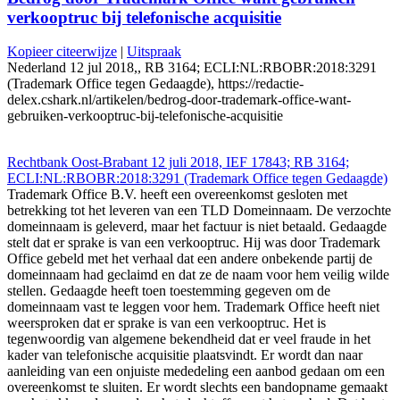
verkooptruc bij telefonische acquisitie
Kopieer citeerwijze
|
Uitspraak
Nederland 12 jul 2018,, RB 3164; ECLI:NL:RBOBR:2018:3291
(Trademark Office tegen Gedaagde), https://redactie-
delex.cshark.nl/artikelen/bedrog-door-trademark-office-want-
gebruiken-verkooptruc-bij-telefonische-acquisitie
Rechtbank Oost-Brabant 12 juli 2018, IEF 17843; RB 3164;
ECLI:NL:RBOBR:2018:3291 (Trademark Office tegen Gedaagde)
Trademark Office B.V. heeft een overeenkomst gesloten met
betrekking tot het leveren van een TLD Domeinnaam. De verzochte
domeinnaam is geleverd, maar het factuur is niet betaald. Gedaagde
stelt dat er sprake is van een verkooptruc. Hij was door Trademark
Office gebeld met het verhaal dat een andere onbekende partij de
domeinnaam had geclaimd en dat ze de naam voor hem veilig wilde
stellen. Gedaagde heeft toen toestemming gegeven om de
domeinnaam vast te leggen voor hem. Trademark Office heeft niet
weersproken dat er sprake is van een verkooptruc. Het is
tegenwoordig van algemene bekendheid dat er veel fraude in het
kader van telefonische acquisitie plaatsvindt. Er wordt dan naar
aanleiding van een onjuiste mededeling een aanbod gedaan om een
overeenkomst te sluiten. Er wordt slechts een bandopname gemaakt