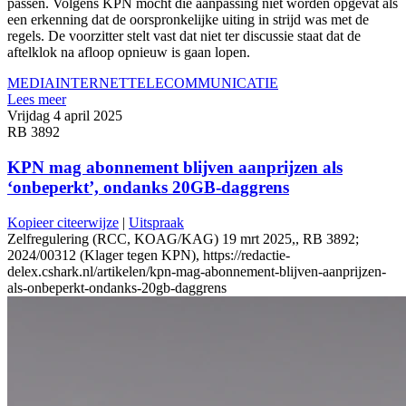
passen. Volgens KPN mocht die aanpassing niet worden opgevat als
een erkenning dat de oorspronkelijke uiting in strijd was met de
regels. De voorzitter stelt vast dat niet ter discussie staat dat de
aftelklok na afloop opnieuw is gaan lopen.
MEDIA
INTERNET
TELECOMMUNICATIE
Lees meer
Vrijdag 4 april 2025
RB 3892
KPN mag abonnement blijven aanprijzen als
‘onbeperkt’, ondanks 20GB-daggrens
Kopieer citeerwijze
|
Uitspraak
Zelfregulering (RCC, KOAG/KAG) 19 mrt 2025,, RB 3892;
2024/00312 (Klager tegen KPN), https://redactie-
delex.cshark.nl/artikelen/kpn-mag-abonnement-blijven-aanprijzen-
als-onbeperkt-ondanks-20gb-daggrens