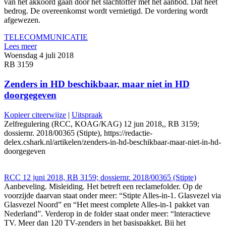
van het akkoord gaan door het slachtoffer met het aanbod. Dat heet
bedrog. De overeenkomst wordt vernietigd. De vordering wordt
afgewezen.
TELECOMMUNICATIE
Lees meer
Woensdag 4 juli 2018
RB 3159
Zenders in HD beschikbaar, maar niet in HD
doorgegeven
Kopieer citeerwijze
|
Uitspraak
Zelfregulering (RCC, KOAG/KAG) 12 jun 2018,, RB 3159;
dossiernr. 2018/00365 (Stipte), https://redactie-
delex.cshark.nl/artikelen/zenders-in-hd-beschikbaar-maar-niet-in-hd-
doorgegeven
RCC 12 juni 2018, RB 3159; dossiernr. 2018/00365 (Stipte)
Aanbeveling. Misleiding. Het betreft een reclamefolder. Op de
voorzijde daarvan staat onder meer: “Stipte Alles-in-1. Glasvezel via
Glasvezel Noord” en “Het meest complete Alles-in-1 pakket van
Nederland”. Verderop in de folder staat onder meer: “lnteractieve
TV. Meer dan 120 TV-zenders in het basispakket. Bij het