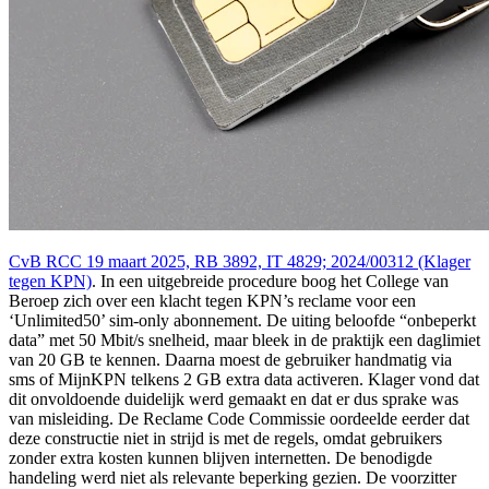
CvB RCC 19 maart 2025, RB 3892, IT 4829; 2024/00312 (Klager
tegen KPN)
. In een uitgebreide procedure boog het College van
Beroep zich over een klacht tegen KPN’s reclame voor een
‘Unlimited50’ sim-only abonnement. De uiting beloofde “onbeperkt
data” met 50 Mbit/s snelheid, maar bleek in de praktijk een daglimiet
van 20 GB te kennen. Daarna moest de gebruiker handmatig via
sms of MijnKPN telkens 2 GB extra data activeren. Klager vond dat
dit onvoldoende duidelijk werd gemaakt en dat er dus sprake was
van misleiding. De Reclame Code Commissie oordeelde eerder dat
deze constructie niet in strijd is met de regels, omdat gebruikers
zonder extra kosten kunnen blijven internetten. De benodigde
handeling werd niet als relevante beperking gezien. De voorzitter