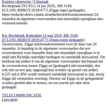
Kopieer citeerwijze
|
Uitspraak
Rechtspraak (NL/EU) 14 jun 2018,, RB 3149;
ECLI:NL:RBROT:2018:4773 (Ziggo tegen gedaagde),
https://redactie-delex.cshark.nl/artikelen/telefoonabonnement-24-
maanden-in-algemene-voorwaarden-niet-tussentijds-opzegbaar-dus-
vermoed-onredel
Ktr. Rechtbank Rotterdam 14 juni 2018, RB 3149;
ECLI:NL:RBROT:2018:4773 (Ziggo tegen gedaagde)
Tussenvonnis. Ziggo telefoonabonnement voor de duur van 24
maanden. Is bepaling in de algemene voorwaarden dat een
overeenkomst voor bepaalde duur niet tussentijds opzegbaar is in
strijd met Richtlijn oneerlijke bedingen en onredelijk bezwarend. Dit
betekent dat artikel 4 van de algemene voorwaarden dat bepaalt dat
de overeenkomst tussen Ziggo en [gedaagde] niet tussentijds, dus
ook niet na een jaar, opgezegd kan worden op grond van artikel
6:237 sub k BW wordt vermoed onredelijk bezwarend te zijn, tenzij
Ziggo dit vermoeden weerlegt. Hiertoe zal Ziggo in de gelegenheid
worden gesteld akte te nemen, en een reactie per akte door
gedaagde.
TELECOMMUNICATIE
Lees meer