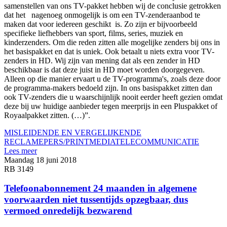
samenstellen van ons TV-pakket hebben wij de conclusie getrokken
dat het nagenoeg onmogelijk is om een TV-zenderaanbod te
maken dat voor iedereen geschikt is. Zo zijn er bijvoorbeeld
specifieke liefhebbers van sport, films, series, muziek en
kinderzenders. Om die reden zitten alle mogelijke zenders bij ons in
het basispakket en dat is uniek. Ook betaalt u niets extra voor TV-
zenders in HD. Wij zijn van mening dat als een zender in HD
beschikbaar is dat deze juist in HD moet worden doorgegeven.
Alleen op die manier ervaart u de TV-programma's, zoals deze door
de programma-makers bedoeld zijn. In ons basispakket zitten dan
ook TV-zenders die u waarschijnlijk nooit eerder heeft gezien omdat
deze bij uw huidige aanbieder tegen meerprijs in een Pluspakket of
Royaalpakket zitten. (…)”.
MISLEIDENDE EN VERGELIJKENDE
RECLAME
PERS/PRINTMEDIA
TELECOMMUNICATIE
Lees meer
Maandag 18 juni 2018
RB 3149
Telefoonabonnement 24 maanden in algemene
voorwaarden niet tussentijds opzegbaar, dus
vermoed onredelijk bezwarend