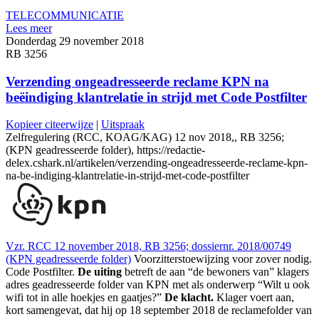
TELECOMMUNICATIE
Lees meer
Donderdag 29 november 2018
RB 3256
Verzending ongeadresseerde reclame KPN na
beëindiging klantrelatie in strijd met Code Postfilter
Kopieer citeerwijze
|
Uitspraak
Zelfregulering (RCC, KOAG/KAG) 12 nov 2018,, RB 3256;
(KPN geadresseerde folder), https://redactie-
delex.cshark.nl/artikelen/verzending-ongeadresseerde-reclame-kpn-
na-be-indiging-klantrelatie-in-strijd-met-code-postfilter
Vzr. RCC 12 november 2018, RB 3256; dossiernr. 2018/00749
(KPN geadresseerde folder)
Voorzitterstoewijzing voor zover nodig.
Code Postfilter.
De uiting
betreft de aan “de bewoners van” klagers
adres geadresseerde folder van KPN met als onderwerp “Wilt u ook
wifi tot in alle hoekjes en gaatjes?”
De klacht.
Klager voert aan,
kort samengevat, dat hij op 18 september 2018 de reclamefolder van