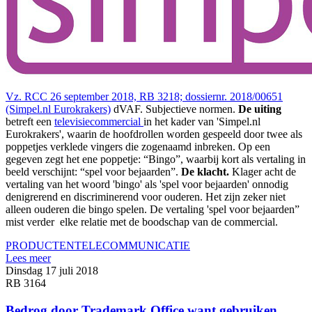
Vz. RCC 26 september 2018, RB 3218; dossiernr. 2018/00651
(Simpel.nl Eurokrakers)
dVAF. Subjectieve normen.
De uiting
betreft een
televisiecommercial
in het kader van 'Simpel.nl
Eurokrakers', waarin de hoofdrollen worden gespeeld door twee als
poppetjes verklede vingers die zogenaamd inbreken. Op een
gegeven zegt het ene poppetje: “Bingo”, waarbij kort als vertaling in
beeld verschijnt: “spel voor bejaarden”.
De klacht.
Klager acht de
vertaling van het woord 'bingo' als 'spel voor bejaarden' onnodig
denigrerend en discriminerend voor ouderen. Het zijn zeker niet
alleen ouderen die bingo spelen. De vertaling 'spel voor bejaarden”
mist verder elke relatie met de boodschap van de commercial.
PRODUCTEN
TELECOMMUNICATIE
Lees meer
Dinsdag 17 juli 2018
RB 3164
Bedrog door Trademark Office want gebruiken