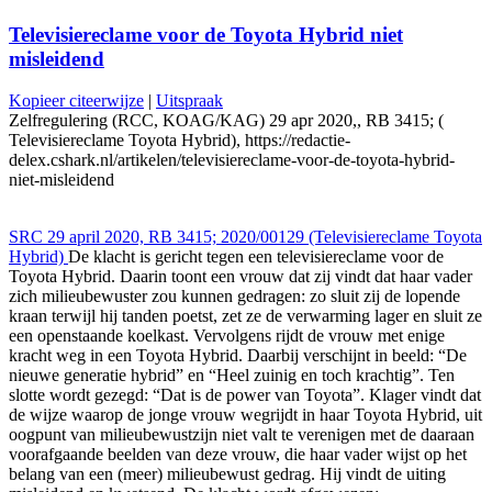
Televisiereclame voor de Toyota Hybrid niet
misleidend
Kopieer citeerwijze
|
Uitspraak
Zelfregulering (RCC, KOAG/KAG) 29 apr 2020,, RB 3415; (
Televisiereclame Toyota Hybrid), https://redactie-
delex.cshark.nl/artikelen/televisiereclame-voor-de-toyota-hybrid-
niet-misleidend
SRC 29 april 2020, RB 3415; 2020/00129 (Televisiereclame Toyota
Hybrid)
De klacht is gericht tegen een televisiereclame voor de
Toyota Hybrid. Daarin toont een vrouw dat zij vindt dat haar vader
zich milieubewuster zou kunnen gedragen: zo sluit zij de lopende
kraan terwijl hij tanden poetst, zet ze de verwarming lager en sluit ze
een openstaande koelkast. Vervolgens rijdt de vrouw met enige
kracht weg in een Toyota Hybrid. Daarbij verschijnt in beeld: “De
nieuwe generatie hybrid” en “Heel zuinig en toch krachtig”. Ten
slotte wordt gezegd: “Dat is de power van Toyota”. Klager vindt dat
de wijze waarop de jonge vrouw wegrijdt in haar Toyota Hybrid, uit
oogpunt van milieubewustzijn niet valt te verenigen met de daaraan
voorafgaande beelden van deze vrouw, die haar vader wijst op het
belang van een (meer) milieubewust gedrag. Hij vindt de uiting