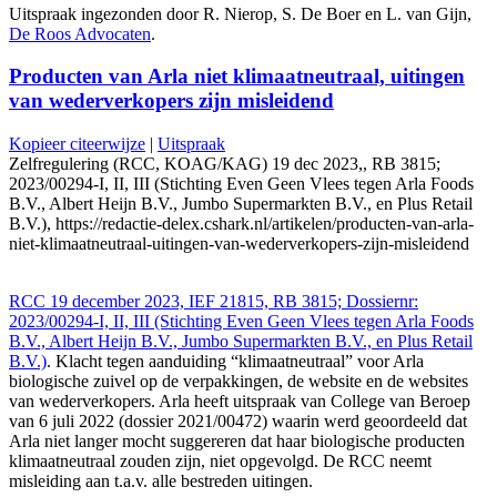
Uitspraak ingezonden door R. Nierop, S. De Boer en L. van Gijn,
De Roos Advocaten
.
Producten van Arla niet klimaatneutraal, uitingen
van wederverkopers zijn misleidend
Kopieer citeerwijze
|
Uitspraak
Zelfregulering (RCC, KOAG/KAG) 19 dec 2023,, RB 3815;
2023/00294-I, II, III (Stichting Even Geen Vlees tegen Arla Foods
B.V., Albert Heijn B.V., Jumbo Supermarkten B.V., en Plus Retail
B.V.), https://redactie-delex.cshark.nl/artikelen/producten-van-arla-
niet-klimaatneutraal-uitingen-van-wederverkopers-zijn-misleidend
RCC 19 december 2023, IEF 21815, RB 3815; Dossiernr:
2023/00294-I, II, III (Stichting Even Geen Vlees tegen Arla Foods
B.V., Albert Heijn B.V., Jumbo Supermarkten B.V., en Plus Retail
B.V.)
. Klacht tegen aanduiding “klimaatneutraal” voor Arla
biologische zuivel op de verpakkingen, de website en de websites
van wederverkopers. Arla heeft uitspraak van College van Beroep
van 6 juli 2022 (dossier 2021/00472) waarin werd geoordeeld dat
Arla niet langer mocht suggereren dat haar biologische producten
klimaatneutraal zouden zijn, niet opgevolgd. De RCC neemt
misleiding aan t.a.v. alle bestreden uitingen.