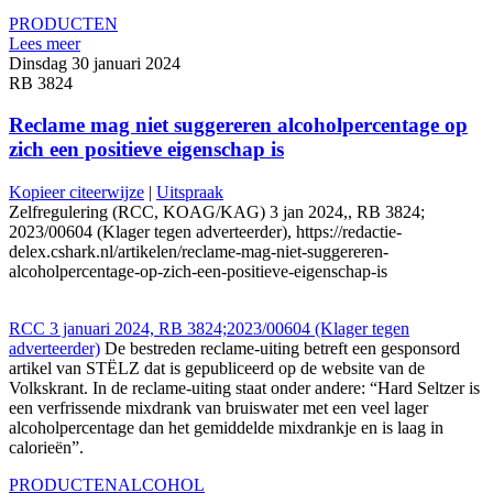
PRODUCTEN
Lees meer
Dinsdag 30 januari 2024
RB 3824
Reclame mag niet suggereren alcoholpercentage op
zich een positieve eigenschap is
Kopieer citeerwijze
|
Uitspraak
Zelfregulering (RCC, KOAG/KAG) 3 jan 2024,, RB 3824;
2023/00604 (Klager tegen adverteerder), https://redactie-
delex.cshark.nl/artikelen/reclame-mag-niet-suggereren-
alcoholpercentage-op-zich-een-positieve-eigenschap-is
RCC 3 januari 2024, RB 3824;2023/00604 (Klager tegen
adverteerder)
De bestreden reclame-uiting betreft een gesponsord
artikel van STËLZ dat is gepubliceerd op de website van de
Volkskrant. In de reclame-uiting staat onder andere: “Hard Seltzer is
een verfrissende mixdrank van bruiswater met een veel lager
alcoholpercentage dan het gemiddelde mixdrankje en is laag in
calorieën”.
PRODUCTEN
ALCOHOL