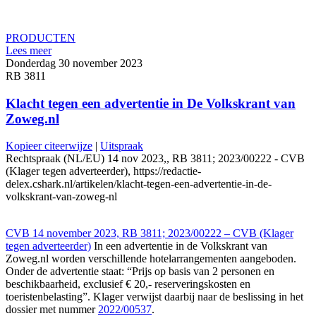
PRODUCTEN
Lees meer
Donderdag 30 november 2023
RB 3811
Klacht tegen een advertentie in De Volkskrant van
Zoweg.nl
Kopieer citeerwijze
|
Uitspraak
Rechtspraak (NL/EU) 14 nov 2023,, RB 3811; 2023/00222 - CVB
(Klager tegen adverteerder), https://redactie-
delex.cshark.nl/artikelen/klacht-tegen-een-advertentie-in-de-
volkskrant-van-zoweg-nl
CVB 14 november 2023, RB 3811; 2023/00222 – CVB (Klager
tegen adverteerder)
In een advertentie in de Volkskrant van
Zoweg.nl worden verschillende hotelarrangementen aangeboden.
Onder de advertentie staat: “Prijs op basis van 2 personen en
beschikbaarheid, exclusief € 20,- reserveringskosten en
toeristenbelasting”. Klager verwijst daarbij naar de beslissing in het
dossier met nummer
2022/00537
.