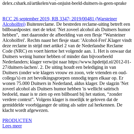
delex.cshark.nl/artikelen/van-onjuist-beeld-duitsers-is-geen-sprake
RCC 26 september 2019, RB 3347; 2019/00481 (Warsteiner
Alcoholfrei)
Buitenreclame. De bestreden reclame-uiting betreft een
billboardposter. met de tekst: 'Net zoveel alcohol als Duitsers humor
hebben'', met daaronder de afbeelding van een flesje “Warsteiner
Alcoholfrei'. Rechts naast het flesje staat: 'Alcohol-Frei'.Klager vindt
deze reclame in strijd met artikel 2 van de Nederlandse Reclame
Code (NRC) en voert hiertoe het volgende aan. 1. Het is onwaar dat
Duitsers weinig humor hebben of minder dan bijvoorbeeld
Nederlanders; klager verwijst naar https://www.hpdetijd.nl/2012-01-
27/duitsers-lachen/. 2. De uiting houdt een belediging in van
Duitsers (onder wie klagers vrouw en zoon, vele vrienden en oud-
collega’s) en zet bevolkingsgroepen onnodig tegen elkaar op. Er
wonen 75.000 Duitsers in Nederland, aldus klager. De slagzin 'Net
zoveel alcohol als Duitsers humor hebben 'is wellicht satirisch
bedoeld, maar is te zien op een billboard bij het station, “zonder
verdere context”. Volgens klager is moeilijk te geloven dat de
gemiddelde voorbijganger de uiting als satire zal herkennen. De
klacht wordt afgewezen.
PRODUCTEN
Lees meer