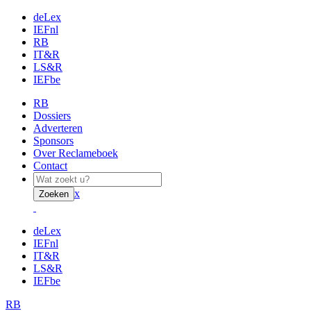
deLex
IEFnl
RB
IT&R
LS&R
IEFbe
RB
Dossiers
Adverteren
Sponsors
Over Reclameboek
Contact
x
Zoeken
deLex
IEFnl
IT&R
LS&R
IEFbe
RB