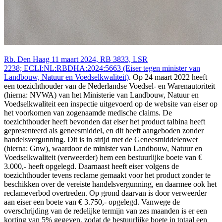
Rb. Den Haag 11 maart 2024, RB 3833, LSR
2238; ECLI:NL:RBDHA:2024:5663 (Eiser tegen minister van
Landbouw, Natuur en Voedselkwaliteit)
. Op 24 maart 2022 heeft
een toezichthouder van de Nederlandse Voedsel- en Warenautoriteit
(hierna: NVWA) van het Ministerie van Landbouw, Natuur en
Voedselkwaliteit een inspectie uitgevoerd op de website van eiser op
het voorkomen van zogenaamde medische claims. De
toezichthouder heeft bevonden dat eiser het product talbina heeft
gepresenteerd als geneesmiddel, en dit heeft aangeboden zonder
handelsvergunning. Dit is in strijd met de Geneesmiddelenwet
(hierna: Gnw), waardoor de minister van Landbouw, Natuur en
Voedselkwaliteit (verweerder) hem een bestuurlijke boete van €
3.000,- heeft opgelegd. Daarnaast heeft eiser volgens de
toezichthouder tevens reclame gemaakt voor het product zonder te
beschikken over de vereiste handelsvergunning, en daarmee ook het
reclameverbod overtreden. Op grond daarvan is door verweerder
aan eiser een boete van € 3.750,- opgelegd. Vanwege de
overschrijding van de redelijke termijn van zes maanden is er een
korting van 5% gegeven, zodat de bestuurlijke boete in totaal een