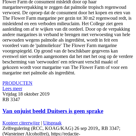
Flower Farm de consument misleidt door op haar
margarineverpakking te zeggen dat palmolie tropisch regenwoud
verwoest. De oproep dat de consument door het kopen en eten van
The Flower Farm margarine per gezin tot 30 m2 regenwoud redt, is
misleidend en een verboden milieuclaim. Het College ziet geen
aanleiding om af te wijken van dit oordeel. Door op de verpakking
andere margarines in verband te brengen met verwoesting van hele
oerwouden wegens palmolie als ingrediënt, wordt in feit een
voordeel vam de 'palmolieloze' The Flower Farm margarine
voorgespiegeld. Op grond van de beschikbare gegevens kan
evenwel niet worden aangenomen dat het met het oog op de verdere
bescherming van 'oerwouden' een relevant verschil maakt of
gekozen wordt voor margarine van The Flower Farm of voor een
margarine met palmolie als ingrediënt.
PRODUCTEN
Lees meer
Vrijdag 18 oktober 2019
RB 3347
Van onjuist beeld Duitsers is geen sprake
Kopieer citeerwijze
|
Uitspraak
Zelfregulering (RCC, KOAG/KAG) 26 sep 2019,, RB 3347;
(Warsteiner Alcoholfrei), https://redactie-