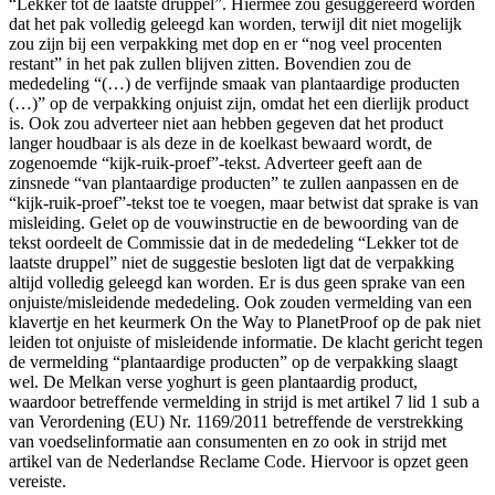
“Lekker tot de laatste druppel”. Hiermee zou gesuggereerd worden
dat het pak volledig geleegd kan worden, terwijl dit niet mogelijk
zou zijn bij een verpakking met dop en er “nog veel procenten
restant” in het pak zullen blijven zitten. Bovendien zou de
mededeling “(…) de verfijnde smaak van plantaardige producten
(…)” op de verpakking onjuist zijn, omdat het een dierlijk product
is. Ook zou adverteer niet aan hebben gegeven dat het product
langer houdbaar is als deze in de koelkast bewaard wordt, de
zogenoemde “kijk-ruik-proef”-tekst. Adverteer geeft aan de
zinsnede “van plantaardige producten” te zullen aanpassen en de
“kijk-ruik-proef”-tekst toe te voegen, maar betwist dat sprake is van
misleiding. Gelet op de vouwinstructie en de bewoording van de
tekst oordeelt de Commissie dat in de mededeling “Lekker tot de
laatste druppel” niet de suggestie besloten ligt dat de verpakking
altijd volledig geleegd kan worden. Er is dus geen sprake van een
onjuiste/misleidende mededeling. Ook zouden vermelding van een
klavertje en het keurmerk On the Way to PlanetProof op de pak niet
leiden tot onjuiste of misleidende informatie. De klacht gericht tegen
de vermelding “plantaardige producten” op de verpakking slaagt
wel. De Melkan verse yoghurt is geen plantaardig product,
waardoor betreffende vermelding in strijd is met artikel 7 lid 1 sub a
van Verordening (EU) Nr. 1169/2011 betreffende de verstrekking
van voedselinformatie aan consumenten en zo ook in strijd met
artikel van de Nederlandse Reclame Code. Hiervoor is opzet geen
vereiste.