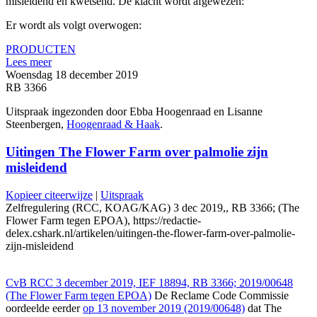
misleidend en kwetsend. De klacht wordt afgewezen:
Er wordt als volgt overwogen:
PRODUCTEN
Lees meer
Woensdag 18 december 2019
RB 3366
Uitspraak ingezonden door Ebba Hoogenraad en Lisanne
Steenbergen,
Hoogenraad & Haak
.
Uitingen The Flower Farm over palmolie zijn
misleidend
Kopieer citeerwijze
|
Uitspraak
Zelfregulering (RCC, KOAG/KAG) 3 dec 2019,, RB 3366; (The
Flower Farm tegen EPOA), https://redactie-
delex.cshark.nl/artikelen/uitingen-the-flower-farm-over-palmolie-
zijn-misleidend
CvB RCC 3 december 2019, IEF 18894, RB 3366; 2019/00648
(The Flower Farm tegen EPOA)
De Reclame Code Commissie
oordeelde eerder
op 13 november 2019 (2019/00648)
dat The