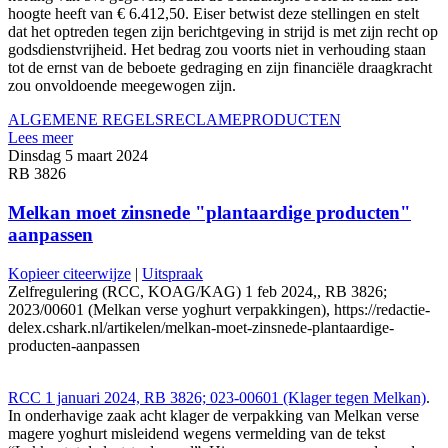
hoogte heeft van € 6.412,50. Eiser betwist deze stellingen en stelt
dat het optreden tegen zijn berichtgeving in strijd is met zijn recht op
godsdienstvrijheid. Het bedrag zou voorts niet in verhouding staan
tot de ernst van de beboete gedraging en zijn financiële draagkracht
zou onvoldoende meegewogen zijn.
ALGEMENE REGELS
RECLAME
PRODUCTEN
Lees meer
Dinsdag 5 maart 2024
RB 3826
Melkan moet zinsnede "plantaardige producten"
aanpassen
Kopieer citeerwijze
|
Uitspraak
Zelfregulering (RCC, KOAG/KAG) 1 feb 2024,, RB 3826;
2023/00601 (Melkan verse yoghurt verpakkingen), https://redactie-
delex.cshark.nl/artikelen/melkan-moet-zinsnede-plantaardige-
producten-aanpassen
RCC 1 januari 2024, RB 3826; 023-00601 (Klager tegen Melkan)
.
In onderhavige zaak acht klager de verpakking van Melkan verse
magere yoghurt misleidend wegens vermelding van de tekst