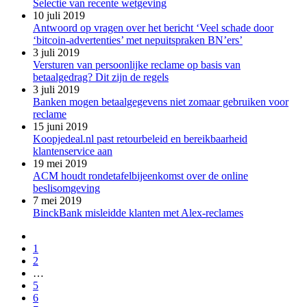
Selectie van recente wetgeving
10 juli 2019
Antwoord op vragen over het bericht ‘Veel schade door
‘bitcoin-advertenties’ met nepuitspraken BN’ers’
3 juli 2019
Versturen van persoonlijke reclame op basis van
betaalgedrag? Dit zijn de regels
3 juli 2019
Banken mogen betaalgegevens niet zomaar gebruiken voor
reclame
15 juni 2019
Koopjedeal.nl past retourbeleid en bereikbaarheid
klantenservice aan
19 mei 2019
ACM houdt rondetafelbijeenkomst over de online
beslisomgeving
7 mei 2019
BinckBank misleidde klanten met Alex-reclames
1
2
…
5
6