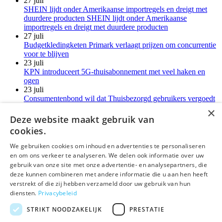
27 juli
SHEIN lijdt onder Amerikaanse importregels en dreigt met
duurdere producten SHEIN lijdt onder Amerikaanse
importregels en dreigt met duurdere producten
27 juli
Budgetkledingketen Primark verlaagt prijzen om concurrentie
voor te blijven
23 juli
KPN introduceert 5G-thuisabonnement met veel haken en
ogen
23 juli
Consumentenbond wil dat Thuisbezorgd gebruikers vergoedt
voor verborgen kosten
×
21 juli
Deze website maakt gebruik van
LG-monitoren installeren reclamesoftware zonder melding
cookies.
Meer kort nieuws
We gebruiken cookies om inhoud en advertenties te personaliseren
en om ons verkeer te analyseren. We delen ook informatie over uw
deLex
gebruik van onze site met onze advertentie- en analysepartners, die
deze kunnen combineren met andere informatie die u aan hen heeft
©Uitgeverij deLex
verstrekt of die zij hebben verzameld door uw gebruik van hun
diensten.
Privacybeleid
Bezoekadres
Korte Leidsedwarsstraat 12 II
STRIKT NOODZAKELIJK
PRESTATIE
1017 RC Amsterdam