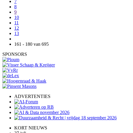
7
8
9
10
11
12
13
161 - 180 van 695
SPONSORS
ADVERTENTIES
KORT NIEUWS