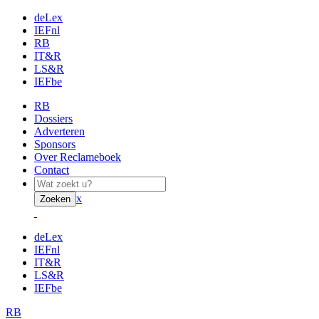
deLex
IEFnl
RB
IT&R
LS&R
IEFbe
RB
Dossiers
Adverteren
Sponsors
Over Reclameboek
Contact
x
Zoeken
deLex
IEFnl
IT&R
LS&R
IEFbe
RB