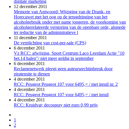
digitale marketing
12 december 2011
Memorie van Antwoord: Wijziging van de Drank- en
Horecawet met het oog op de terugdringing van het
alcoholgebruik onder met name jongeren, de voorkoming van
alcoholgerelateerde verstoring van de openbare orde, alsmede
ter reductie van de administratieve l
11 december 2011
De verplichting van cost-per-sale (CPS)
6 december 2011
Vz RCC: afwijzing, Sport Centrum Laco Leerdam Actie "10
bet.14 halen"/ niet meer geldig in september
6 december 2011
Reclamenetwerk pleegt geen auteursrechtinbreuk door
piratensite te dienen
4 december 2011
RCC: Peugeot Peugeot 107 voor 6495,= / met inruil nr. 2
4 december 2011
RCC: Peugeot Peugeot 107 voor 6495,= / met inruil
4 december 2011
RCC: Kruidvat; decospray niet euro 0,99 prijs
1
2