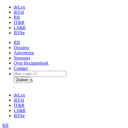
deLex
IEFnl
RB
IT&R
LS&R
IEFbe
RB
Dossiers
Adverteren
Sponsors
Over Reclameboek
Contact
x
Zoeken
deLex
IEFnl
IT&R
LS&R
IEFbe
RB