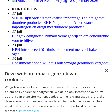
KORT NIEUWS
27 juli
SHEIN lijdt onder Amerikaanse importregels en dreigt met
duurdere producten SHEIN lijdt onder Amerikaanse
importregels en dreigt met duurdere producten
27 juli
Budgetkledingketen Primark verlaagt prijzen om concurrentie
voor te blijven
23 juli
KPN introduceert 5G-thuisabonnement met veel haken en
ogen
23 juli
Consumentenbond wil dat Thuisbezorgd gebruikers vergoedt
voor verborgen kosten
×
21 juli
Deze website maakt gebruik van
LG-monitoren installeren reclamesoftware zonder melding
cookies.
Meer kort nieuws
We gebruiken cookies om inhoud en advertenties te personaliseren
en om ons verkeer te analyseren. We delen ook informatie over uw
deLex
gebruik van onze site met onze advertentie- en analysepartners, die
deze kunnen combineren met andere informatie die u aan hen heeft
©Uitgeverij deLex
verstrekt of die zij hebben verzameld door uw gebruik van hun
diensten.
Privacybeleid