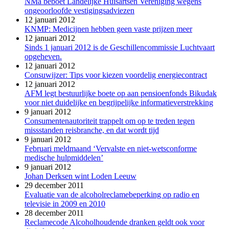
NMa beboet Landelijke Huisartsen Vereniging wegens
ongeoorloofde vestigingsadviezen
12 januari 2012
KNMP: Medicijnen hebben geen vaste prijzen meer
12 januari 2012
Sinds 1 januari 2012 is de Geschillencommissie Luchtvaart
opgeheven.
12 januari 2012
Consuwijzer: Tips voor kiezen voordelig energiecontract
12 januari 2012
AFM legt bestuurlijke boete op aan pensioenfonds Bikudak
voor niet duidelijke en begrijpelijke informatieverstrekking
9 januari 2012
Consumentenautoriteit trappelt om op te treden tegen
missstanden reisbranche, en dat wordt tijd
9 januari 2012
Februari meldmaand ‘Vervalste en niet-wetsconforme
medische hulpmiddelen’
9 januari 2012
Johan Derksen wint Loden Leeuw
29 december 2011
Evaluatie van de alcoholreclamebeperking op radio en
televisie in 2009 en 2010
28 december 2011
Reclamecode Alcoholhoudende dranken geldt ook voor