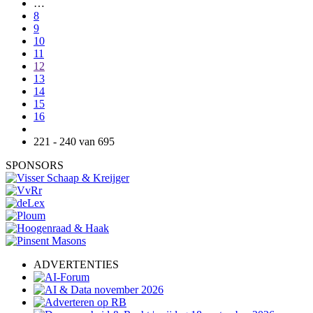
…
8
9
10
11
12
13
14
15
16
221 - 240 van 695
SPONSORS
ADVERTENTIES