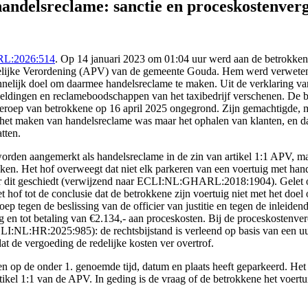
 handelsreclame: sanctie en proceskostenve
RL:2026:514
. Op 14 januari 2023 om 01:04 uur werd aan de betrokkene
selijke Verordening (APV) van de gemeente Gouda. Hem werd verweten 
nnelijk doel om daarmee handelsreclame te maken. Uit de verklaring van
eeldingen en reclameboodschappen van het taxibedrijf verschenen. De b
roep van betrokkene op 16 april 2025 ongegrond. Zijn gemachtigde, mr.
niet het maken van handelsreclame was maar het ophalen van klanten, en
tten.
rden aangemerkt als handelsreclame in de zin van artikel 1:1 APV, maar
n. Het hof overweegt dat niet elk parkeren van een voertuig met handels
ar dit geschiedt (verwijzend naar ECLI:NL:GHARL:2018:1904). Gelet op h
 hof tot de conclusie dat de betrokkene zijn voertuig niet met het doe
roep tegen de beslissing van de officier van justitie en tegen de inleide
ag en tot betaling van €2.134,- aan proceskosten. Bij de proceskostenver
LI:NL:HR:2025:985): de rechtsbijstand is verleend op basis van een uur
at de vergoeding de redelijke kosten ver overtrof.
n op de onder 1. genoemde tijd, datum en plaats heeft geparkeerd. Het h
ikel 1:1 van de APV. In geding is de vraag of de betrokkene het voertu