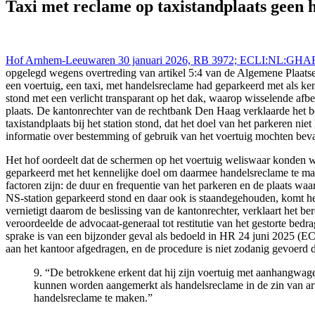
procedure
Taxi met reclame op taxistandplaats geen
Hof Arnhem-Leeuwaren 30 januari 2026, RB 3972; ECLI:NL:GHA
opgelegd wegens overtreding van artikel 5:4 van de Algemene Plaat
een voertuig, een taxi, met handelsreclame had geparkeerd met als ke
stond met een verlicht transparant op het dak, waarop wisselende afb
plaats. De kantonrechter van de rechtbank Den Haag verklaarde het be
taxistandplaats bij het station stond, dat het doel van het parkeren 
informatie over bestemming of gebruik van het voertuig mochten beva
Het hof oordeelt dat de schermen op het voertuig weliswaar konden wo
geparkeerd met het kennelijke doel om daarmee handelsreclame te make
factoren zijn: de duur en frequentie van het parkeren en de plaats wa
NS-station geparkeerd stond en daar ook is staandegehouden, komt het
vernietigt daarom de beslissing van de kantonrechter, verklaart het be
veroordeelde de advocaat-generaal tot restitutie van het gestorte bedr
sprake is van een bijzonder geval als bedoeld in HR 24 juni 2025 (EC
aan het kantoor afgedragen, en de procedure is niet zodanig gevoerd d
9. “De betrokkene erkent dat hij zijn voertuig met aanhangwage
kunnen worden aangemerkt als handelsreclame in de zin van art
handelsreclame te maken.”