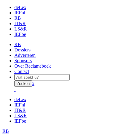
deLex
IEFnl
RB
IT&R
LS&R
IEFbe
RB
Dossiers
Adverteren
Sponsors
Over Reclameboek
Contact
x
Zoeken
deLex
IEFnl
IT&R
LS&R
IEFbe
RB