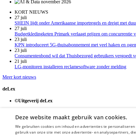
KORT NIEUWS
27 juli
SHEIN lijdt onder Amerikaanse importregels en dreigt met duu
27 juli
Budgetkledingketen Primark verlaagt prijzen om concurrentie vo
23 juli
KPN introduceert 5G-thuisabonnement met veel haken en oge
23 juli
Consumentenbond wil dat Thuisbezorgd gebruikers vergoedt v
21 juli
LG-monitoren installeren reclamesoftware zonder melding
Meer kort nieuws
deLex
©Uitgeverij deLex
Bezoekadres
Deze website maakt gebruik van cookies.
Korte Leidsedwarsstraat 12 II
1017 RC Amsterdam
We gebruiken cookies om inhoud en advertenties te personaliseren 
gebruik van onze site met onze advertentie- en analysepartners, d
T 020 - 345 22 12