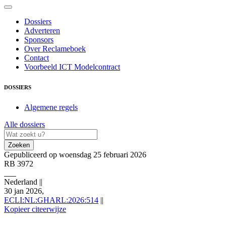
Dossiers
Adverteren
Sponsors
Over Reclameboek
Contact
Voorbeeld ICT Modelcontract
DOSSIERS
Algemene regels
Alle dossiers
Zoeken
Gepubliceerd op woensdag 25 februari 2026
RB 3972
Nederland
||
30 jan 2026,
ECLI:NL:GHARL:2026:514
||
Kopieer citeerwijze
Nederland 30 jan 2026,, RB 3972; ECLI:NL:GHARL:2026:514 https://r