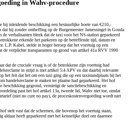
rgoeding in Wahv‑procedure
 bij inleidende beschikking een bestuurlijke boete van €210,-
dat hij zonder ontheffing op de Burgemeester Jamessingel in Gouda
 de verbalisanten bleek dat de taxi voor het NS-station geparkeerd
etrokkene erkende het parkeren op de betreffende tijd, datum en
 L.P. Kabel, stelde in hoger beroep dat het voertuig op een
 dat de verplichte transparanten op grond van artikel 41a RVV 1990
 dat de cruciale vraag is of de betrokkene zijn voertuig had
reclame in strijd is met artikel 5:4 APV en dat daarbij relevante
et feit dat het om een taxi ging die op een taxistandplaats bij het
l om handelsreclame te maken ter plaatse had geparkeerd. Het hof
nde beschikking gegrond, vernietigt de sanctiebeschikking en
oordeling past het hof artikel 13a, tweede lid, Wahv niet toe, omdat
tarief (niet no cure no pay), de proceskostenvergoeding wordt niet
of stelt vast dat de schermen, die bovenop het voertuig staan,
ig aldaar heeft geparkeerd met het kennelijke doel om daarmee