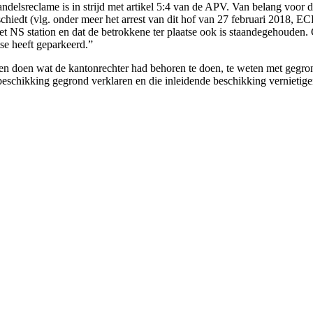
andelsreclame is in strijd met artikel 5:4 van de APV. Van belang voor 
eschiedt (vlg. onder meer het arrest van dit hof van 27 februari 2018,
het NS station en dat de betrokkene ter plaatse ook is staandegehouden. 
se heeft geparkeerd.”
n en doen wat de kantonrechter had behoren te doen, te weten met gegro
de beschikking gegrond verklaren en die inleidende beschikking vernieti