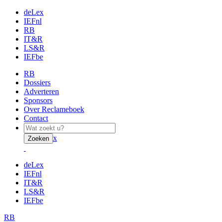
deLex
IEFnl
RB
IT&R
LS&R
IEFbe
RB
Dossiers
Adverteren
Sponsors
Over Reclameboek
Contact
x
Zoeken
deLex
IEFnl
IT&R
LS&R
IEFbe
RB