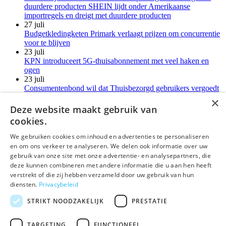
duurdere producten SHEIN lijdt onder Amerikaanse
importregels en dreigt met duurdere producten
27 juli
Budgetkledingketen Primark verlaagt prijzen om concurrentie
voor te blijven
23 juli
KPN introduceert 5G-thuisabonnement met veel haken en
ogen
23 juli
Consumentenbond wil dat Thuisbezorgd gebruikers vergoedt
voor verborgen kosten
×
21 juli
Deze website maakt gebruik van
LG-monitoren installeren reclamesoftware zonder melding
cookies.
Meer kort nieuws
We gebruiken cookies om inhoud en advertenties te personaliseren
en om ons verkeer te analyseren. We delen ook informatie over uw
deLex
gebruik van onze site met onze advertentie- en analysepartners, die
deze kunnen combineren met andere informatie die u aan hen heeft
©Uitgeverij deLex
verstrekt of die zij hebben verzameld door uw gebruik van hun
diensten.
Privacybeleid
Bezoekadres
Korte Leidsedwarsstraat 12 II
STRIKT NOODZAKELIJK
PRESTATIE
1017 RC Amsterdam
T 020 - 345 22 12
TARGETING
FUNCTIONEEL