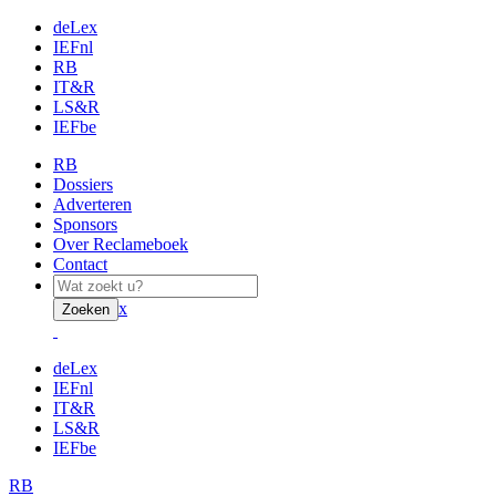
deLex
IEFnl
RB
IT&R
LS&R
IEFbe
RB
Dossiers
Adverteren
Sponsors
Over Reclameboek
Contact
x
Zoeken
deLex
IEFnl
IT&R
LS&R
IEFbe
RB