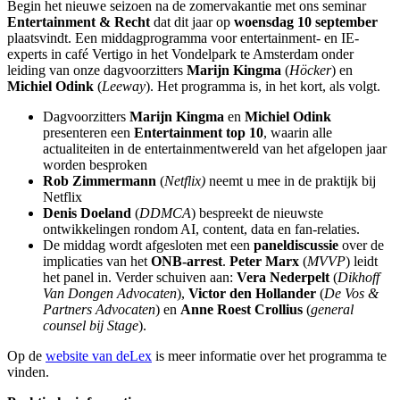
Begin het nieuwe seizoen na de zomervakantie met ons seminar
Entertainment & Recht
dat dit jaar op
woensdag 10 september
plaatsvindt. Een middagprogramma voor entertainment- en IE-
experts in café Vertigo in het Vondelpark te Amsterdam onder
leiding van onze dagvoorzitters
Marijn Kingma
(
Höcker
) en
Michiel Odink
(
Leeway
). Het programma is, in het kort, als volgt.
Dagvoorzitters
Marijn Kingma
en
Michiel Odink
presenteren een
Entertainment top 10
, waarin alle
actualiteiten in de entertainmentwereld van het afgelopen jaar
worden besproken
Rob Zimmermann
(
Netflix)
neemt u mee in de praktijk bij
Netflix
Denis Doeland
(
DDMCA
) bespreekt de nieuwste
ontwikkelingen rondom AI, content, data en fan-relaties.
De middag wordt afgesloten met een
paneldiscussie
over de
implicaties van het
ONB-arrest
.
Peter Marx
(
MVVP
) leidt
het panel in. Verder schuiven aan:
Vera Nederpelt
(
Dikhoff
Van Dongen Advocaten
),
Victor den Hollander
(
De Vos &
Partners Advocaten
) en
Anne Roest Crollius
(
general
counsel bij Stage
).
Op de
website van deLex
is meer informatie over het programma te
vinden.