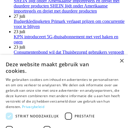
SHEIN lijdt onder Amerikaanse importregels en dreigt met
duurdere producten SHEIN lijdt onder Amerikaanse
importregels en dreigt met duurdere producten
27 juli
Budgetkledingketen Primark verlaagt prijzen om concurrentie
voor te blijven
23 juli
KPN introduceert 5G-thuisabonnement met veel haken en
ogen
23 juli
Consumentenbond wil dat Thuisbezorgd gebruikers vergoedt
voor verborgen kosten
×
21 juli
Deze website maakt gebruik van
LG-monitoren installeren reclamesoftware zonder melding
cookies.
Meer kort nieuws
We gebruiken cookies om inhoud en advertenties te personaliseren
en om ons verkeer te analyseren. We delen ook informatie over uw
deLex
gebruik van onze site met onze advertentie- en analysepartners, die
deze kunnen combineren met andere informatie die u aan hen heeft
©Uitgeverij deLex
verstrekt of die zij hebben verzameld door uw gebruik van hun
diensten.
Privacybeleid
Bezoekadres
Korte Leidsedwarsstraat 12 II
STRIKT NOODZAKELIJK
PRESTATIE
1017 RC Amsterdam