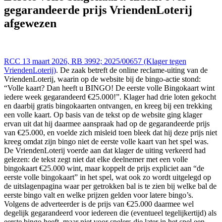
delex.cshark.nl/artikelen/eerste-volle-bingokaart-klacht-over-
gegarandeerde prijs VriendenLoterij
gegarandeerde-prijs-vriendenloterij-afgewezen
afgewezen
RCC 13 maart 2026, RB 3992; 2025/00657 (Klager tegen
VriendenLoterij)
. De zaak betreft de online reclame-uiting van de
VriendenLoterij, waarin op de website bij de bingo-actie stond:
“Volle kaart? Dan heeft u BINGO! De eerste volle Bingokaart wint
iedere week gegarandeerd €25.000!”. Klager had drie loten gekocht
en daarbij gratis bingokaarten ontvangen, en kreeg bij een trekking
een volle kaart. Op basis van de tekst op de website ging klager
ervan uit dat hij daarmee aanspraak had op de gegarandeerde prijs
van €25.000, en voelde zich misleid toen bleek dat hij deze prijs niet
kreeg omdat zijn bingo niet de eerste volle kaart van het spel was.
De VriendenLoterij voerde aan dat klager de uiting verkeerd had
gelezen: de tekst zegt niet dat elke deelnemer met een volle
bingokaart €25.000 wint, maar koppelt de prijs expliciet aan “de
eerste volle bingokaart” in het spel, wat ook zo wordt uitgelegd op
de uitslagenpagina waar per getrokken bal is te zien bij welke bal de
eerste bingo valt en welke prijzen gelden voor latere bingo’s.
Volgens de adverteerder is de prijs van €25.000 daarmee wel
degelijk gegarandeerd voor iedereen die (eventueel tegelijkertijd) als
eerste bingo heeft, maar niet voor spelers die later in het spel een