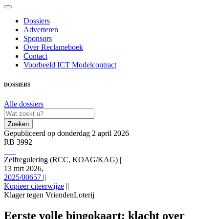
Dossiers
Adverteren
Sponsors
Over Reclameboek
Contact
Voorbeeld ICT Modelcontract
DOSSIERS
Alle dossiers
Zoeken
Gepubliceerd op donderdag 2 april 2026
RB 3992
Zelfregulering (RCC, KOAG/KAG)
||
13 mrt 2026,
2025/00657
||
Kopieer citeerwijze
||
Klager tegen VriendenLoterij
Zelfregulering (RCC, KOAG/KAG) 13 mrt 2026,, RB 3992;
2025/00657 (Klager tegen VriendenLoterij), https://redactie-
Eerste volle bingokaart: klacht over