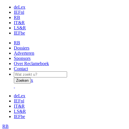
deLex
IEFnl
RB
IT&R
LS&R
IEFbe
RB
Dossiers
Adverteren
Sponsors
Over Reclameboek
Contact
x
Zoeken
deLex
IEFnl
IT&R
LS&R
IEFbe
RB